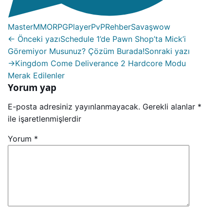
Master
MMORPG
Player
PvP
Rehber
Savaş
wow
← Önceki yazı
Schedule 1’de Pawn Shop’ta Mick’i
Göremiyor Musunuz? Çözüm Burada!
Sonraki yazı
→
Kingdom Come Deliverance 2 Hardcore Modu
Merak Edilenler
Yorum yap
E-posta adresiniz yayınlanmayacak.
Gerekli alanlar
*
ile işaretlenmişlerdir
Yorum
*