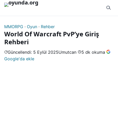
İçeriğe geç
MMORPG
·
Oyun
·
Rehber
World Of Warcraft PvP’ye Giriş
Rehberi
Güncellendi: 5 Eylül 2025
Umutcan
5 dk okuma
Google'da ekle