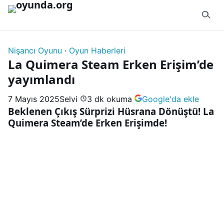
İçeriğe geç
Nişancı Oyunu
·
Oyun Haberleri
La Quimera Steam Erken Erişim’de
yayımlandı
7 Mayıs 2025
Selvi
3 dk okuma
Google'da ekle
Beklenen Çıkış Sürprizi Hüsrana Dönüştü! La
Quimera Steam’de Erken Erişimde!