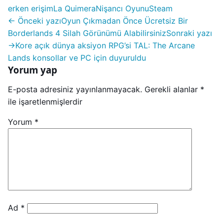
erken erişim
La Quimera
Nişancı Oyunu
Steam
← Önceki yazı
Oyun Çıkmadan Önce Ücretsiz Bir
Borderlands 4 Silah Görünümü Alabilirsiniz
Sonraki yazı
→
Kore açık dünya aksiyon RPG’si TAL: The Arcane
Lands konsollar ve PC için duyuruldu
Yorum yap
E-posta adresiniz yayınlanmayacak.
Gerekli alanlar
*
ile işaretlenmişlerdir
Yorum
*
Ad
*