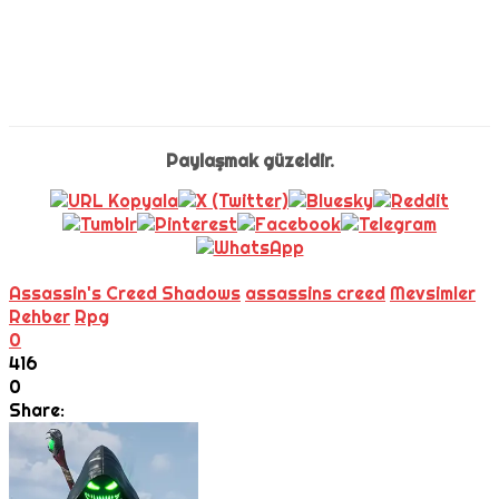
Paylaşmak güzeldir.
Assassin's Creed Shadows
assassins creed
Mevsimler
Rehber
Rpg
0
416
0
Share: