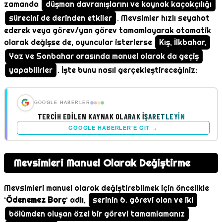
zamanda
düşman davranışlarını ve kaynak kaçakçılığı
sürecini de derinden etkiler
. Mevsimler hızlı seyahat
ederek veya görev/yan görev tamamlayarak otomatik
olarak değişse de, oyuncular isterlerse
Kış, İlkbahar,
Yaz ve Sonbahar arasında manuel olarak da geçiş
yapabilirler
. İşte bunu nasıl gerçekleştireceğiniz:
GOOGLE HABERLER
TERCIH EDILEN KAYNAK OLARAK İŞARETLEYIN
GOOGLE HABERLER'E GIT →
Mevsimleri Manuel Olarak Değiştirme
Mevsimleri manuel olarak değiştirebilmek için öncelikle
‘
Ödenemez Borç
‘ adlı,
serinin 6. görevi olan ve iki
bölümden oluşan özel bir görevi tamamlamanız