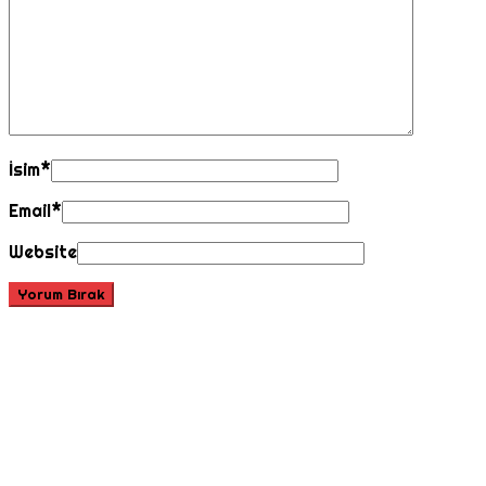
İsim
*
Email
*
Website