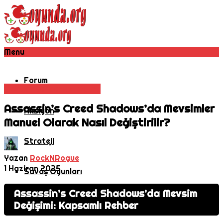
Menu
Forum
Aksiyon
Rehber
Rol Oyunu
Assassin’s Creed Shadows’da Mevsimler
Aksiyon
Manuel Olarak Nasıl Değiştirilir?
Strateji
Yazan
RockNRogue
1 Haziran 2025
Savaş Oyunları
Assassin’s Creed Shadows’da Mevsim
MMORPG
Değişimi: Kapsamlı Rehber