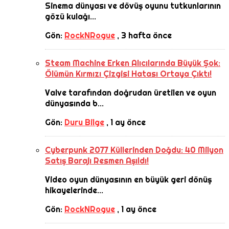
Sinema dünyası ve dövüş oyunu tutkunlarının
gözü kulağı...
Gön:
RockNRogue
,
3 hafta önce
Steam Machine Erken Alıcılarında Büyük Şok:
Ölümün Kırmızı Çizgisi Hatası Ortaya Çıktı!
Valve tarafından doğrudan üretilen ve oyun
dünyasında b...
Gön:
Duru Bilge
,
1 ay önce
Cyberpunk 2077 Küllerinden Doğdu: 40 Milyon
Satış Barajı Resmen Aşıldı!
Video oyun dünyasının en büyük geri dönüş
hikayelerinde...
Gön:
RockNRogue
,
1 ay önce