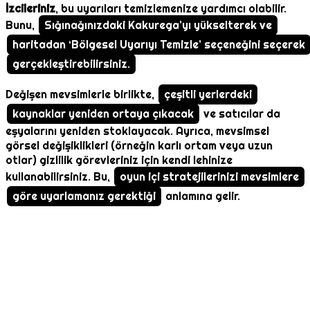
İzcileriniz
, bu uyarıları temizlemenize yardımcı olabilir.
Bunu,
Sığınağınızdaki Kakurega’yı yükselterek ve
haritadan ‘Bölgesel Uyarıyı Temizle’ seçeneğini seçerek
gerçekleştirebilirsiniz.
Değişen mevsimlerle birlikte,
çeşitli yerlerdeki
kaynaklar yeniden ortaya çıkacak
ve satıcılar da
eşyalarını yeniden stoklayacak. Ayrıca, mevsimsel
görsel değişiklikleri (örneğin karlı ortam veya uzun
otlar) gizlilik görevleriniz için kendi lehinize
kullanabilirsiniz. Bu,
oyun içi stratejilerinizi mevsimlere
göre uyarlamanız gerektiği
anlamına gelir.