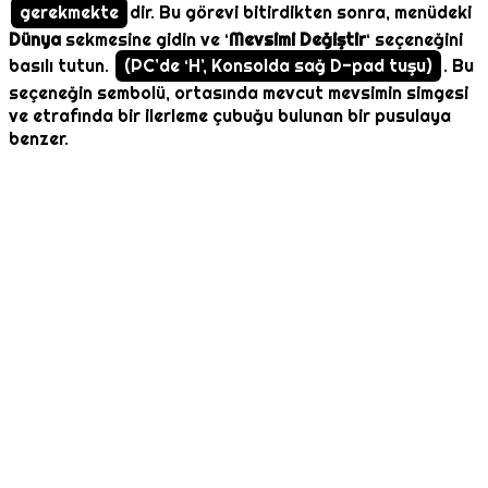
gerekmekte
dir. Bu görevi bitirdikten sonra, menüdeki
Dünya
sekmesine gidin ve ‘
Mevsimi Değiştir
‘ seçeneğini
basılı tutun.
(PC’de ‘H’, Konsolda sağ D-pad tuşu)
. Bu
seçeneğin sembolü, ortasında mevcut mevsimin simgesi
ve etrafında bir ilerleme çubuğu bulunan bir pusulaya
benzer.