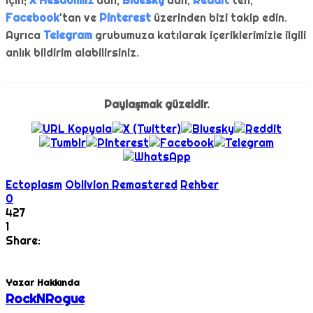
için;
X Hesabımız
'dan,
Bluesky
'dan,
Reddit
'ten,
Facebook
'tan ve
Pinterest
üzerinden bizi takip edin.
Ayrıca
Telegram
grubumuza katılarak içeriklerimizle ilgili
anlık bildirim alabilirsiniz.
Paylaşmak güzeldir.
Ectoplasm
Oblivion Remastered
Rehber
0
427
1
Share:
Yazar Hakkında
RockNRogue