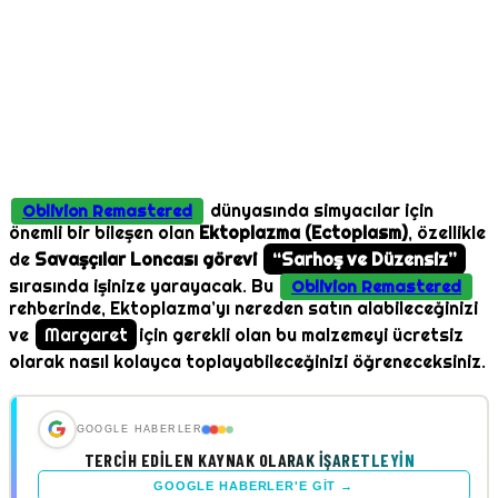
dünyasında simyacılar için
Oblivion Remastered
önemli bir bileşen olan
Ektoplazma (Ectoplasm)
, özellikle
de
Savaşçılar Loncası görevi
“Sarhoş ve Düzensiz”
sırasında işinize yarayacak. Bu
Oblivion Remastered
rehberinde, Ektoplazma’yı nereden satın alabileceğinizi
ve
Margaret
için gerekli olan bu malzemeyi ücretsiz
olarak nasıl kolayca toplayabileceğinizi öğreneceksiniz.
GOOGLE HABERLER
TERCIH EDILEN KAYNAK OLARAK İŞARETLEYIN
GOOGLE HABERLER'E GIT →