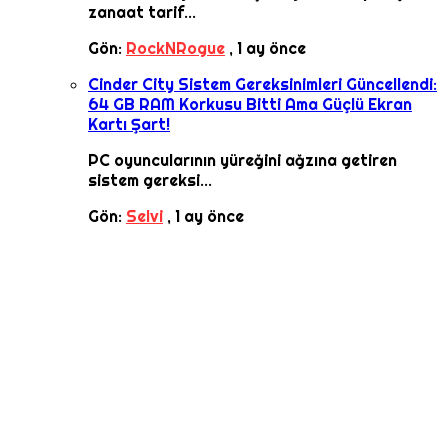
zanaat tarif...
Gön:
RockNRogue
,
1 ay önce
Cinder City Sistem Gereksinimleri Güncellendi:
64 GB RAM Korkusu Bitti Ama Güçlü Ekran
Kartı Şart!
PC oyuncularının yüreğini ağzına getiren
sistem gereksi...
Gön:
Selvi
,
1 ay önce