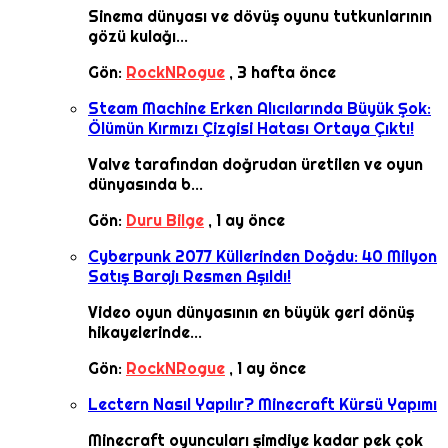
Sinema dünyası ve dövüş oyunu tutkunlarının
gözü kulağı...
Gön:
RockNRogue
,
3 hafta önce
Steam Machine Erken Alıcılarında Büyük Şok:
Ölümün Kırmızı Çizgisi Hatası Ortaya Çıktı!
Valve tarafından doğrudan üretilen ve oyun
dünyasında b...
Gön:
Duru Bilge
,
1 ay önce
Cyberpunk 2077 Küllerinden Doğdu: 40 Milyon
Satış Barajı Resmen Aşıldı!
Video oyun dünyasının en büyük geri dönüş
hikayelerinde...
Gön:
RockNRogue
,
1 ay önce
Lectern Nasıl Yapılır? Minecraft Kürsü Yapımı
Minecraft oyuncuları şimdiye kadar pek çok