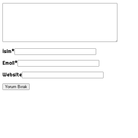
İsim
*
Email
*
Website