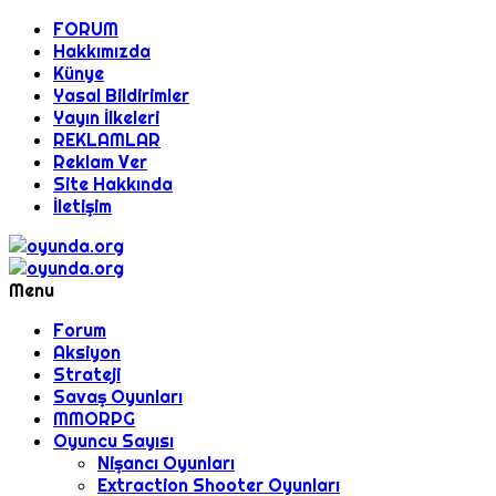
FORUM
Hakkımızda
Künye
Yasal Bildirimler
Yayın İlkeleri
REKLAMLAR
Reklam Ver
Site Hakkında
İletişim
Menu
Forum
Aksiyon
Strateji
Savaş Oyunları
MMORPG
Oyuncu Sayısı
Nişancı Oyunları
Extraction Shooter Oyunları