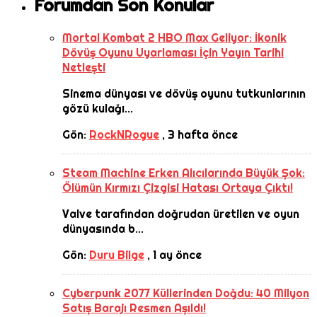
Forumdan Son Konular
Mortal Kombat 2 HBO Max Geliyor: İkonik
Dövüş Oyunu Uyarlaması İçin Yayın Tarihi
Netleşti
Sinema dünyası ve dövüş oyunu tutkunlarının
gözü kulağı...
Gön:
RockNRogue
,
3 hafta önce
Steam Machine Erken Alıcılarında Büyük Şok:
Ölümün Kırmızı Çizgisi Hatası Ortaya Çıktı!
Valve tarafından doğrudan üretilen ve oyun
dünyasında b...
Gön:
Duru Bilge
,
1 ay önce
Cyberpunk 2077 Küllerinden Doğdu: 40 Milyon
Satış Barajı Resmen Aşıldı!