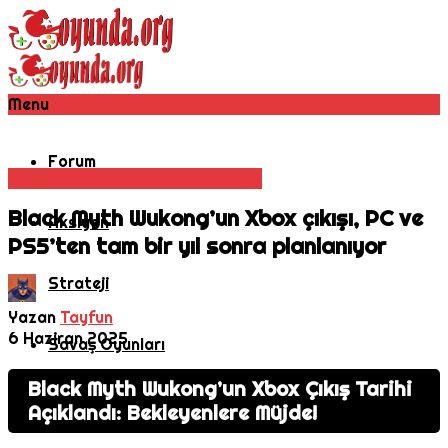
Menu
Forum
Aksiyon
Oyun Haberleri
Rol Oyunu
Black Myth Wukong’un Xbox çıkışı, PC ve
Aksiyon
PS5’ten tam bir yıl sonra planlanıyor
Strateji
Yazan
Tayfun
6 Haziran 2025
Savaş Oyunları
Black Myth Wukong’un Xbox Çıkış Tarihi
MMORPG
Açıklandı: Bekleyenlere Müjde!