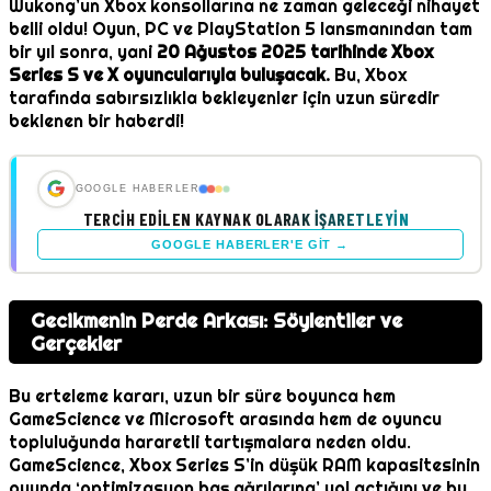
Wukong’un Xbox konsollarına ne zaman geleceği nihayet
belli oldu! Oyun, PC ve PlayStation 5 lansmanından tam
bir yıl sonra, yani
20 Ağustos 2025 tarihinde Xbox
Series S ve X oyuncularıyla buluşacak.
Bu, Xbox
tarafında sabırsızlıkla bekleyenler için uzun süredir
beklenen bir haberdi!
GOOGLE HABERLER
TERCIH EDILEN KAYNAK OLARAK İŞARETLEYIN
GOOGLE HABERLER'E GIT →
Gecikmenin Perde Arkası: Söylentiler ve
Gerçekler
Bu erteleme kararı, uzun bir süre boyunca hem
GameScience ve Microsoft arasında hem de oyuncu
topluluğunda hararetli tartışmalara neden oldu.
GameScience, Xbox Series S’in düşük RAM kapasitesinin
oyunda ‘optimizasyon baş ağrılarına’ yol açtığını ve bu