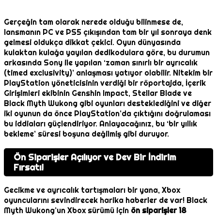
Gerçeğin tam olarak nerede olduğu bilinmese de,
lansmanın PC ve PS5 çıkışından tam bir yıl sonraya denk
gelmesi oldukça dikkat çekici. Oyun dünyasında
kulaktan kulağa yayılan dedikodulara göre, bu durumun
arkasında Sony ile yapılan ‘zaman sınırlı bir ayrıcalık
(timed exclusivity)’ anlaşması yatıyor olabilir. Nitekim bir
PlayStation yöneticisinin verdiği bir röportajda, İçerik
Girişimleri ekibinin Genshin Impact, Stellar Blade ve
Black Myth Wukong gibi oyunları desteklediğini ve diğer
iki oyunun da önce PlayStation’da çıktığını doğrulaması
bu iddiaları güçlendiriyor. Anlayacağınız, bu ‘bir yıllık
bekleme’ süresi boşuna değilmiş gibi duruyor.
Ön Siparişler Açılıyor ve Dev Bir İndirim
Fırsatı!
Gecikme ve ayrıcalık tartışmaları bir yana, Xbox
oyuncularını sevindirecek harika haberler de var! Black
Myth Wukong’un Xbox sürümü için
ön siparişler 18