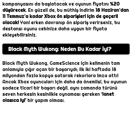
kampanyasını da başlatacak ve oyunun fiyatını
%20
düşürecek
. En güzeli de, bu müthiş indirim
18 Haziran’dan
11 Temmuz’a kadar Xbox ön siparişleri için de geçerli
olacak!
Yani erken davranıp ön sipariş verirseniz, bu
destansı oyunu cebinize daha uygun bir fiyata
ekleyebilirsiniz.
Black Myth Wukong: Neden Bu Kadar İyi?
Black Myth Wukong, GameScience için kelimenin tam
anlamıyla çığır açan bir başarıydı; ilk iki haftada 18
milyondan fazla kopya satarak rekorlara imza attı!
Ancak Xbox oyuncuları için daha da önemlisi, bu oyunun
sadece ticari bir başarı değil, aynı zamanda türünü
seven herkesin kesinlikle oynaması gereken
‘lanet
olasıca iyi’
bir yapım olması.