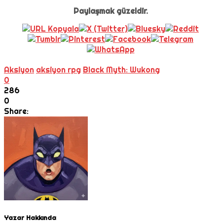
Paylaşmak güzeldir.
Aksiyon
aksiyon rpg
Black Myth: Wukong
0
286
0
Share:
Yazar Hakkında