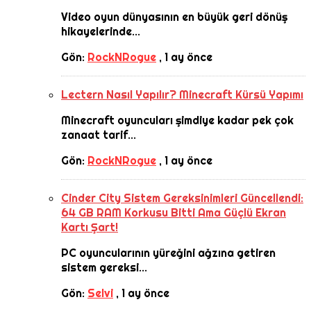
Video oyun dünyasının en büyük geri dönüş
hikayelerinde...
Gön:
RockNRogue
,
1 ay önce
Lectern Nasıl Yapılır? Minecraft Kürsü Yapımı
Minecraft oyuncuları şimdiye kadar pek çok
zanaat tarif...
Gön:
RockNRogue
,
1 ay önce
Cinder City Sistem Gereksinimleri Güncellendi:
64 GB RAM Korkusu Bitti Ama Güçlü Ekran
Kartı Şart!
PC oyuncularının yüreğini ağzına getiren
sistem gereksi...
Gön:
Selvi
,
1 ay önce