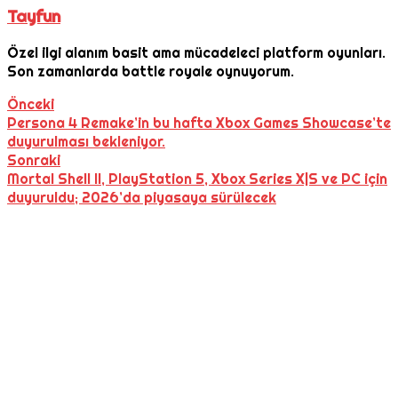
Tayfun
Özel ilgi alanım basit ama mücadeleci platform oyunları.
Son zamanlarda battle royale oynuyorum.
Önceki
Persona 4 Remake’in bu hafta Xbox Games Showcase’te
duyurulması bekleniyor.
Sonraki
Mortal Shell II, PlayStation 5, Xbox Series X|S ve PC için
duyuruldu; 2026’da piyasaya sürülecek