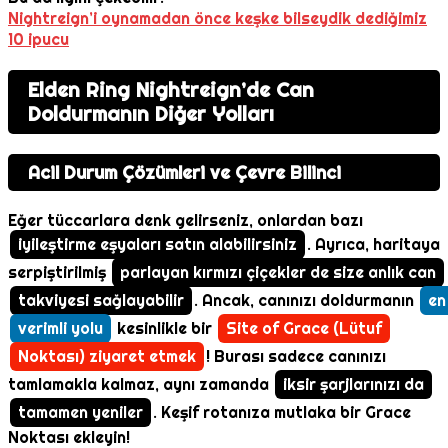
Nightreign’i oynamadan önce keşke bilseydik dediğimiz
10 ipucu
Elden Ring Nightreign’de Can
Doldurmanın Diğer Yolları
Acil Durum Çözümleri ve Çevre Bilinci
Eğer tüccarlara denk gelirseniz, onlardan bazı
iyileştirme eşyaları satın alabilirsiniz
. Ayrıca, haritaya
serpiştirilmiş
parlayan kırmızı çiçekler de size anlık can
takviyesi sağlayabilir
. Ancak, canınızı doldurmanın
en
verimli yolu
kesinlikle bir
Site of Grace (Lütuf
Noktası) ziyaret etmek
! Burası sadece canınızı
tamlamakla kalmaz, aynı zamanda
iksir şarjlarınızı da
tamamen yeniler
. Keşif rotanıza mutlaka bir Grace
Noktası ekleyin!