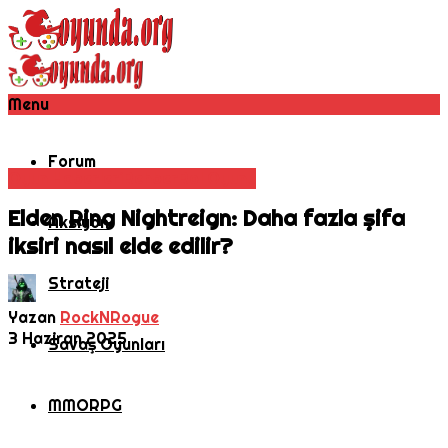
Menu
Forum
Oyun Haberleri
Rehber
Rol Oyunu
Elden Ring Nightreign: Daha fazla şifa
Aksiyon
iksiri nasıl elde edilir?
Strateji
Yazan
RockNRogue
3 Haziran 2025
Savaş Oyunları
MMORPG