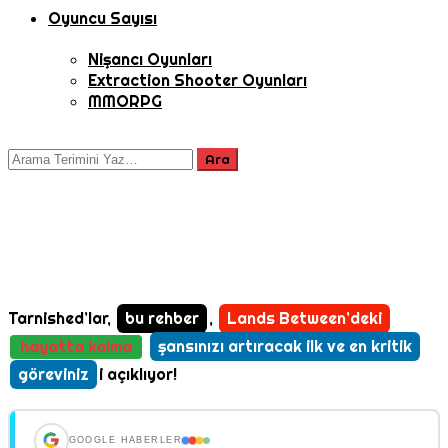
Oyuncu Sayısı
Nişancı Oyunları
Extraction Shooter Oyunları
MMORPG
Tarnished’lar,
bu rehber
,
Lands Between’deki
şansınızı artıracak ilk ve en kritik
hayatta kalma
göreviniz
i açıklıyor!
GOOGLE HABERLER