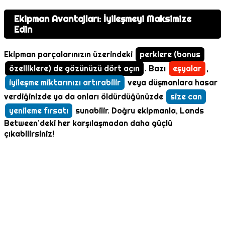
Ekipman Avantajları: İyileşmeyi Maksimize
Edin
Ekipman parçalarınızın üzerindeki
perklere (bonus
özelliklere) de gözünüzü dört açın
. Bazı
eşyalar
,
iyileşme miktarınızı artırabilir
veya düşmanlara hasar
verdiğinizde ya da onları öldürdüğünüzde
size can
yenileme fırsatı
sunabilir. Doğru ekipmanla, Lands
Between’deki her karşılaşmadan daha güçlü
çıkabilirsiniz!