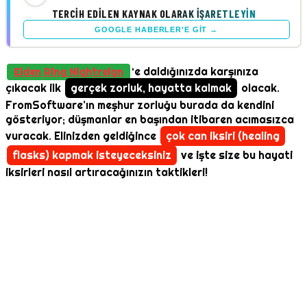
TERCIH EDILEN KAYNAK OLARAK İŞARETLEYIN
GOOGLE HABERLER'E GIT →
‘e daldığınızda karşınıza
Elden Ring Nightreign
çıkacak ilk
gerçek zorluk, hayatta kalmak
olacak.
FromSoftware’ın meşhur zorluğu burada da kendini
gösteriyor; düşmanlar en başından itibaren acımasızca
vuracak. Elinizden geldiğince
çok can iksiri (healing
flasks) kapmak isteyeceksiniz
ve işte size bu hayati
iksirleri nasıl artıracağınızın taktikleri!