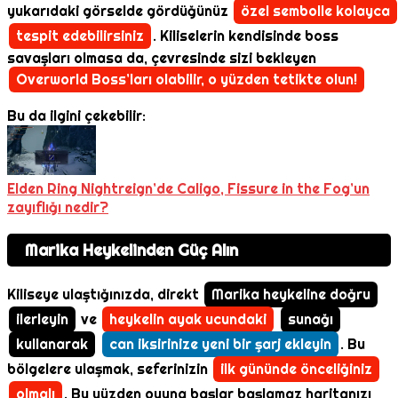
yukarıdaki görselde gördüğünüz
özel sembolle kolayca
tespit edebilirsiniz
. Kiliselerin kendisinde boss
savaşları olmasa da, çevresinde sizi bekleyen
Overworld Boss’ları olabilir, o yüzden tetikte olun!
Bu da ilgini çekebilir:
Elden Ring Nightreign’de Caligo, Fissure in the Fog’un
zayıflığı nedir?
Marika Heykelinden Güç Alın
Kiliseye ulaştığınızda, direkt
Marika heykeline doğru
ilerleyin
ve
heykelin ayak ucundaki
sunağı
kullanarak
can iksirinize yeni bir şarj ekleyin
. Bu
bölgelere ulaşmak, seferinizin
ilk gününde önceliğiniz
olmalı
. Bu yüzden oyuna başlar başlamaz haritanızı