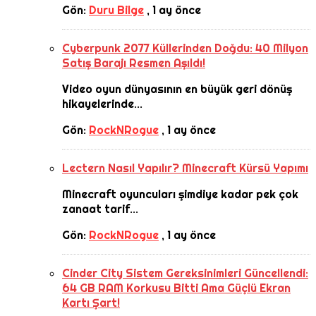
Gön:
Duru Bilge
,
1 ay önce
Cyberpunk 2077 Küllerinden Doğdu: 40 Milyon
Satış Barajı Resmen Aşıldı!
Video oyun dünyasının en büyük geri dönüş
hikayelerinde...
Gön:
RockNRogue
,
1 ay önce
Lectern Nasıl Yapılır? Minecraft Kürsü Yapımı
Minecraft oyuncuları şimdiye kadar pek çok
zanaat tarif...
Gön:
RockNRogue
,
1 ay önce
Cinder City Sistem Gereksinimleri Güncellendi:
64 GB RAM Korkusu Bitti Ama Güçlü Ekran
Kartı Şart!