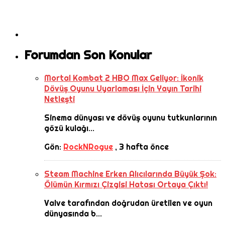
Forumdan Son Konular
Mortal Kombat 2 HBO Max Geliyor: İkonik
Dövüş Oyunu Uyarlaması İçin Yayın Tarihi
Netleşti
Sinema dünyası ve dövüş oyunu tutkunlarının
gözü kulağı...
Gön:
RockNRogue
,
3 hafta önce
Steam Machine Erken Alıcılarında Büyük Şok:
Ölümün Kırmızı Çizgisi Hatası Ortaya Çıktı!
Valve tarafından doğrudan üretilen ve oyun
dünyasında b...