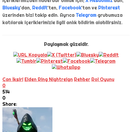
içeriklerimizden haberdar olmak için;
X Hesabımız
'dan,
Bluesky
'dan,
Reddit
'ten,
Facebook
'tan ve
Pinterest
üzerinden bizi takip edin. Ayrıca
Telegram
grubumuza
katılarak içeriklerimizle ilgili anlık bildirim alabilirsiniz.
Paylaşmak güzeldir.
Can İksiri
Elden Ring Nightreign
Rehber
Rol Oyunu
0
514
0
Share: