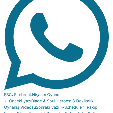
FBC: Firebreak
Nişancı Oyunu
← Önceki yazı
Blade & Soul Heroes: 8 Dakikalık
Oynanış Videosu
Sonraki yazı →
Schedule 1, Rakip