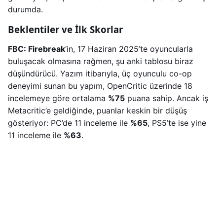
durumda.
Beklentiler ve İlk Skorlar
FBC: Firebreak
‘in, 17 Haziran 2025’te oyuncularla
buluşacak olmasına rağmen, şu anki tablosu biraz
düşündürücü. Yazım itibarıyla, üç oyunculu co-op
deneyimi sunan bu yapım, OpenCritic üzerinde 18
incelemeye göre ortalama
%75
puana sahip. Ancak iş
Metacritic’e geldiğinde, puanlar keskin bir düşüş
gösteriyor: PC’de 11 inceleme ile
%65
, PS5’te ise yine
11 inceleme ile
%63
.