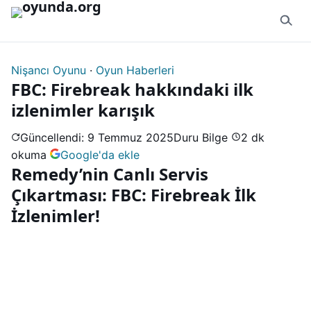
İçeriğe geç
Nişancı Oyunu
·
Oyun Haberleri
FBC: Firebreak hakkındaki ilk
izlenimler karışık
Güncellendi: 9 Temmuz 2025
Duru Bilge
2 dk
okuma
Google'da ekle
Remedy’nin Canlı Servis
Çıkartması: FBC: Firebreak İlk
İzlenimler!