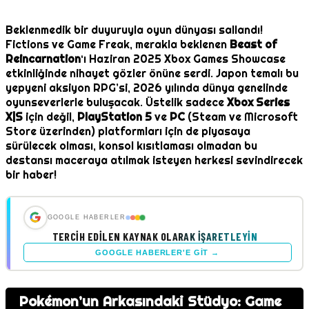
Beklenmedik bir duyuruyla oyun dünyası sallandı!
Fictions ve Game Freak, merakla beklenen
Beast of
Reincarnation
‘ı Haziran 2025 Xbox Games Showcase
etkinliğinde nihayet gözler önüne serdi. Japon temalı bu
yepyeni aksiyon RPG’si, 2026 yılında dünya genelinde
oyunseverlerle buluşacak. Üstelik sadece
Xbox Series
X|S
için değil,
PlayStation 5
ve
PC
(Steam ve Microsoft
Store üzerinden) platformları için de piyasaya
sürülecek olması, konsol kısıtlaması olmadan bu
destansı maceraya atılmak isteyen herkesi sevindirecek
bir haber!
GOOGLE HABERLER
TERCIH EDILEN KAYNAK OLARAK İŞARETLEYIN
GOOGLE HABERLER'E GIT →
Pokémon’un Arkasındaki Stüdyo: Game