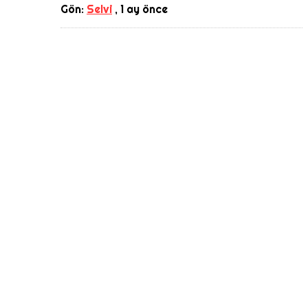
Gön:
Selvi
,
1 ay önce