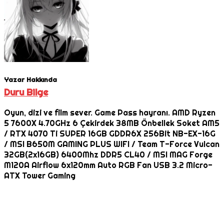
Yazar Hakkında
Duru Bilge
Oyun, dizi ve film sever. Game Pass hayranı. AMD Ryzen
5 7600X 4.70GHz 6 Çekirdek 38MB Önbellek Soket AM5
/ RTX 4070 Ti SUPER 16GB GDDR6X 256Bit NB-EX-16G
/ MSI B650M GAMING PLUS WIFI / Team T-Force Vulcan
32GB(2x16GB) 6400Mhz DDR5 CL40 / MSI MAG Forge
M120A Airflow 6x120mm Auto RGB Fan USB 3.2 Micro-
ATX Tower Gaming