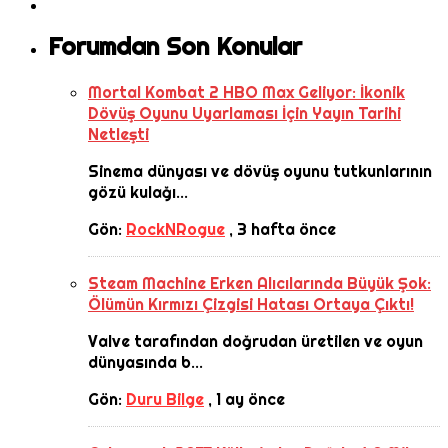
Forumdan Son Konular
Mortal Kombat 2 HBO Max Geliyor: İkonik
Dövüş Oyunu Uyarlaması İçin Yayın Tarihi
Netleşti
Sinema dünyası ve dövüş oyunu tutkunlarının
gözü kulağı...
Gön:
RockNRogue
,
3 hafta önce
Steam Machine Erken Alıcılarında Büyük Şok:
Ölümün Kırmızı Çizgisi Hatası Ortaya Çıktı!
Valve tarafından doğrudan üretilen ve oyun
dünyasında b...
Gön:
Duru Bilge
,
1 ay önce