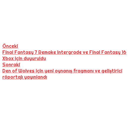
Önceki
Final Fantasy 7 Remake Intergrade ve Final Fantasy 16
Xbox için duyuruldu
Sonraki
Den of Wolves için yeni oynanış fragmanı ve geliştirici
röportajı yayınlandı