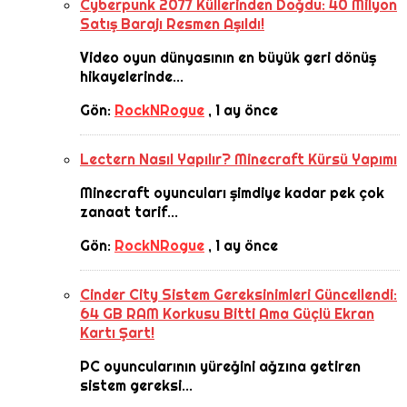
Cyberpunk 2077 Küllerinden Doğdu: 40 Milyon
Satış Barajı Resmen Aşıldı!
Video oyun dünyasının en büyük geri dönüş
hikayelerinde...
Gön:
RockNRogue
,
1 ay önce
Lectern Nasıl Yapılır? Minecraft Kürsü Yapımı
Minecraft oyuncuları şimdiye kadar pek çok
zanaat tarif...
Gön:
RockNRogue
,
1 ay önce
Cinder City Sistem Gereksinimleri Güncellendi:
64 GB RAM Korkusu Bitti Ama Güçlü Ekran
Kartı Şart!
PC oyuncularının yüreğini ağzına getiren
sistem gereksi...