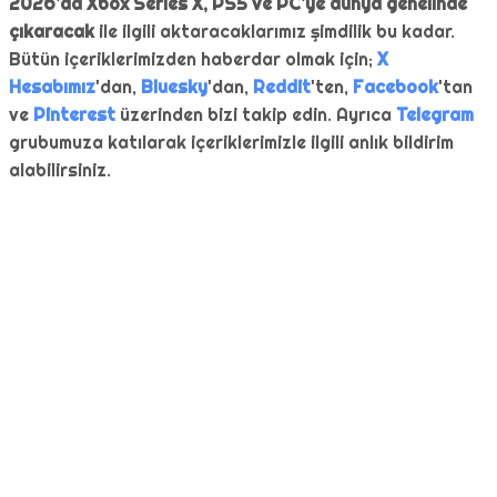
2026’da Xbox Series X, PS5 ve PC’ye dünya genelinde
çıkaracak
ile ilgili aktaracaklarımız şimdilik bu kadar.
Bütün içeriklerimizden haberdar olmak için;
X
Hesabımız
'dan,
Bluesky
'dan,
Reddit
'ten,
Facebook
'tan
ve
Pinterest
üzerinden bizi takip edin. Ayrıca
Telegram
grubumuza katılarak içeriklerimizle ilgili anlık bildirim
alabilirsiniz.