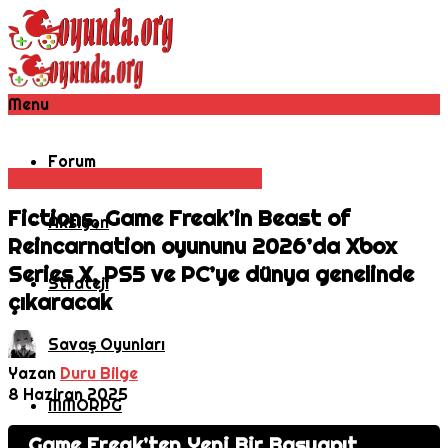
Menu
Forum
Aksiyon
Oyun Haberleri
Rol Oyunu
Fictions, Game Freak’in Beast of
Aksiyon
Reincarnation oyununu 2026’da Xbox
Series X, PS5 ve PC’ye dünya genelinde
Strateji
çıkaracak
Savaş Oyunları
Yazan
Duru Bilge
8 Haziran 2025
MMORPG
Game Freak’ten Yeni Bir Başyapıt