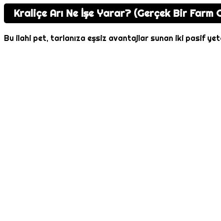
Kraliçe Arı Ne İşe Yarar? (Gerçek Bir Farm G
Bu ilahi pet, tarlanıza eşsiz avantajlar sunan iki pasif ye