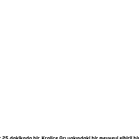
 25 dakikada bir, Kraliçe Arı yakındaki bir meyveyi sihirli b