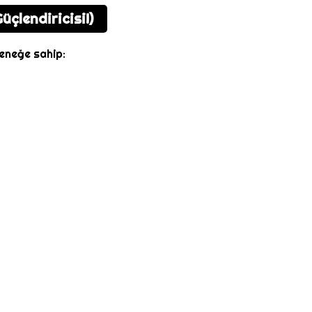
üçlendiricisi!)
teneğe sahip: