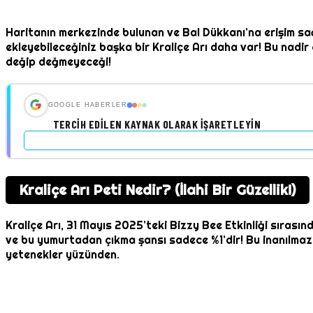
Haritanın merkezinde bulunan ve Bal Dükkanı’na erişim sağ
ekleyebileceğiniz başka bir Kraliçe Arı daha var! Bu nadi
değip değmeyeceği!
GOOGLE HABERLER
TERCIH EDILEN KAYNAK OLARAK İŞARETLEYIN
Kraliçe Arı Peti Nedir? (İlahi Bir Güzellik!)
Kraliçe Arı, 31 Mayıs 2025’teki Bizzy Bee Etkinliği sırasın
ve bu yumurtadan çıkma şansı sadece %1’dir! Bu inanılmaz 
yetenekler yüzünden.