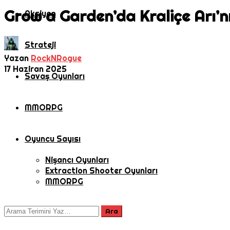
Grow a Garden’da Kraliçe Arı’n
Aksiyon
Strateji
Yazan
RockNRogue
17 Haziran 2025
Savaş Oyunları
MMORPG
Oyuncu Sayısı
Nişancı Oyunları
Extraction Shooter Oyunları
MMORPG