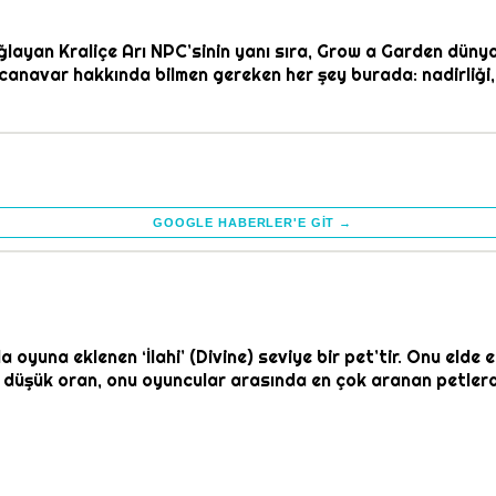
layan Kraliçe Arı NPC’sinin yanı sıra, Grow a Garden dünya
r canavar hakkında bilmen gereken her şey burada: nadirliği
GOOGLE HABERLER'E GIT →
da oyuna eklenen ‘İlahi’ (Divine) seviye bir pet’tir. Onu eld
düşük oran, onu oyuncular arasında en çok aranan petlerden