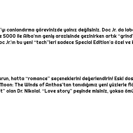
 canlandırma görevinizde yalnız değilsiniz. Doc Jr. da la
e 5000 ile Alba’nın geniş arazisinde gezinirken artık “grind
 Jr.’ın bu yeni “tech”leri sadece Special Edition’a özel ve
kurun, hatta “romance” seçeneklerini değerlendirin! Eski dos
on: The Winds of Anthos’tan tanıdığımız yeni yüzlerle flör
ist” olan Dr. Nikolai. “Love story” peşinde misiniz, yoksa ö