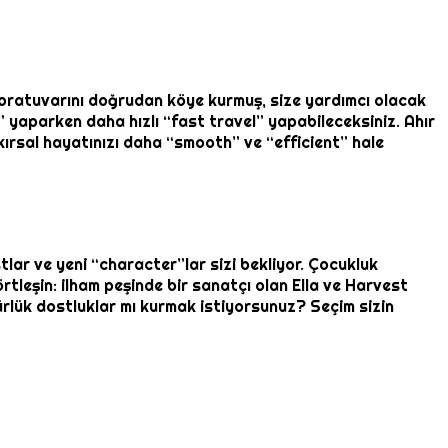
boratuvarını doğrudan köye kurmuş, size yardımcı olacak
” yaparken daha hızlı “fast travel” yapabileceksiniz. Ahır
 kırsal hayatınızı daha “smooth” ve “efficient” hale
tlar ve yeni “character”lar sizi bekliyor. Çocukluk
tleşin: ilham peşinde bir sanatçı olan Ella ve Harvest
mürlük dostluklar mı kurmak istiyorsunuz? Seçim sizin