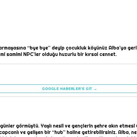
maşasına “bye bye” deyip çocukluk köyünüz Alba’ya geri dö
 mi samimi NPC’ler olduğu huzurlu bir kırsal cennet.
GOOGLE HABERLER'E GIT →
 günler görmüştü. Yaşlı nesil ve gençlerin şehre akın etmesi
pcanlı ve gelişen bir “hub” haline getirebilirsiniz. Alba, n