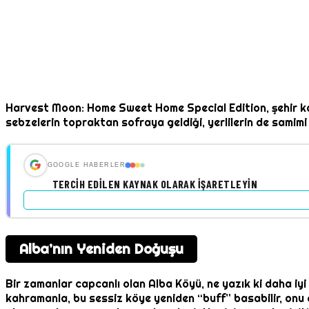
Harvest Moon: Home Sweet Home Special Edition, şehir kar
sebzelerin topraktan sofraya geldiği, yerlilerin de samimi
GOOGLE HABERLER
TERCIH EDILEN KAYNAK OLARAK İŞARETLEYIN
Alba’nın Yeniden Doğuşu
Bir zamanlar capcanlı olan Alba Köyü, ne yazık ki daha iyi
kahramanla, bu sessiz köye yeniden “buff” basabilir, onu ca