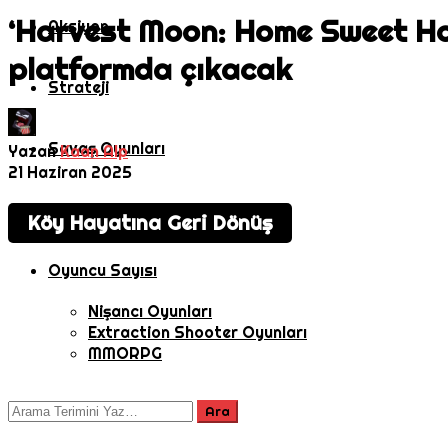
‘Harvest Moon: Home Sweet Home
Aksiyon
platformda çıkacak
Strateji
Savaş Oyunları
Yazan
Kaan Alp
21 Haziran 2025
MMORPG
Köy Hayatına Geri Dönüş
Oyuncu Sayısı
Nişancı Oyunları
Extraction Shooter Oyunları
MMORPG