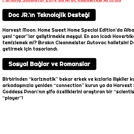
Doc JR.’ın Teknolojik Desteği
Harvest Moon: Home Sweet Home Special Edition’da Alba’yı
yeni “gear”lar geliştirmekle meşgul. En son icadı Hoverbik
temizlemek mi? Bırakın Cleanmeister Autovac halletsin! Doc
getirmek için tasarlandı.
Sosyal Bağlar ve Romanslar
Birbirinden “karizmatik” bekar erkek ve kızlarla ilişkiler 
arkadaşınızla yeniden “connection” kurun ya da Harvest Mo
Goddess Pınarı’nın şifa özelliklerini araştıran bir “scient
“player”!