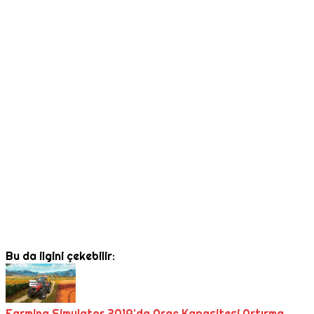
Bu da ilgini çekebilir:
Farming Simulator 2019’da Araç Kapasitesi Artırma