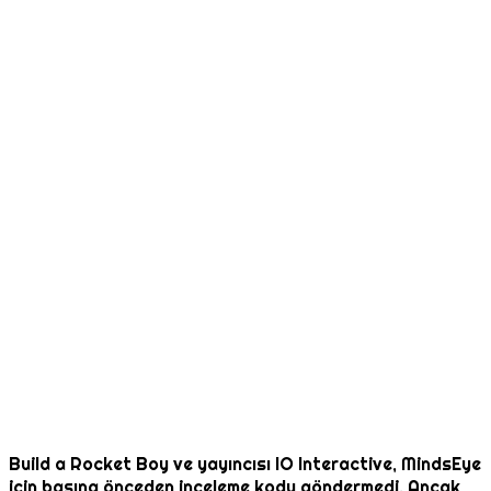
Build a Rocket Boy ve yayıncısı IO Interactive, MindsEye
için basına önceden inceleme kodu göndermedi. Ancak,