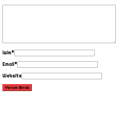
İsim
*
Email
*
Website