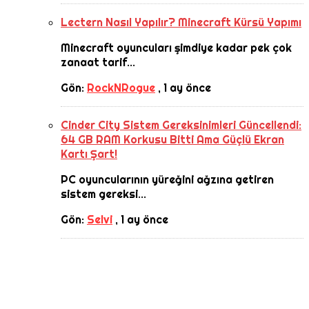
Lectern Nasıl Yapılır? Minecraft Kürsü Yapımı
Minecraft oyuncuları şimdiye kadar pek çok
zanaat tarif...
Gön:
RockNRogue
,
1 ay önce
Cinder City Sistem Gereksinimleri Güncellendi:
64 GB RAM Korkusu Bitti Ama Güçlü Ekran
Kartı Şart!
PC oyuncularının yüreğini ağzına getiren
sistem gereksi...
Gön:
Selvi
,
1 ay önce