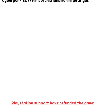
Cyberpunk 2077’nin sorunlu lansmanını getiriyor.
Playstation support have refunded the game