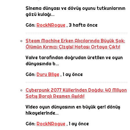
Sinema dünyası ve dövüş oyunu tutkunlarının
gözü kulağı...
Gön:
RockNRogue
,
3 hafta önce
Steam Machine Erken Alıcılarında Büyük Şok:
Ölümün Kırmızı Çizgisi Hatası Ortaya Çıktı!
Valve tarafından doğrudan üretilen ve oyun
dünyasında b...
Gön:
Duru Bilge
,
1 ay önce
Cyberpunk 2077 Küllerinden Doğdu: 40 Milyon
Satış Barajı Resmen Aşıldı!
Video oyun dünyasının en büyük geri dönüş
hikayelerinde...
Gön:
RockNRogue
,
1 ay önce