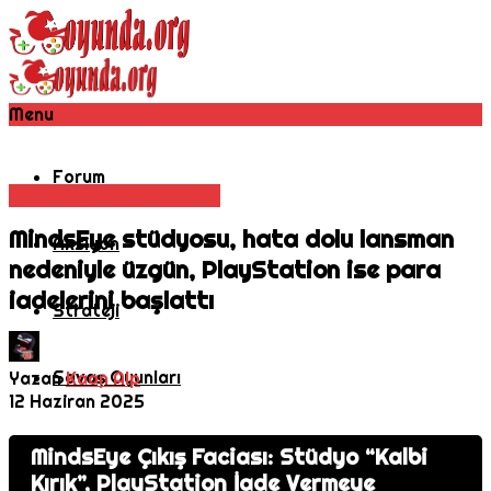
Menu
Forum
Oyun Haberleri
Rol Oyunu
MindsEye stüdyosu, hata dolu lansman
Aksiyon
nedeniyle üzgün, PlayStation ise para
iadelerini başlattı
Strateji
Savaş Oyunları
Yazan
Kaan Alp
12 Haziran 2025
MMORPG
MindsEye Çıkış Faciası: Stüdyo “Kalbi
Kırık”, PlayStation İade Vermeye