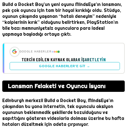
Build a Rocket Boy’un yeni oyunu MindsEye’ın lansmanı,
pek çok oyuncu için tam bir hayal kırıklığı oldu. Stüdyo,
oyunun çıkışında yaşanan “hatalı deneyim” nedeniyle
“kalplerinin kırık” olduğunu belirtirken, PlayStation’ın
bile bazı memnuniyetsiz oyunculara para iadesi
yapmaya başladığı ortaya çıktı.
GOOGLE HABERLER
TERCIH EDILEN KAYNAK OLARAK İŞARETLEYIN
GOOGLE HABERLER'E GIT →
Lansman Felaketi ve Oyuncu İsyanı
Edinburgh merkezli Build a Rocket Boy, MindsEye’ın
çıkışından bu yana internetin, tek oyunculu aksiyon
oyununun beklenmedik şekillerde bozulduğunu ve
sapıttığını gösteren videolarla dolması üzerine bu hafta
hataları düzeltmek için adeta çırpınıyor.