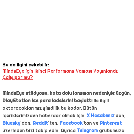
Bu da ilgini çekebilir:
MindsEye için İkinci Performans Yaması Yayınlandı:
Çalışıyor mu?
MindsEye stüdyosu, hata dolu lansman nedeniyle üzgün,
PlayStation ise para iadelerini başlattı
ile ilgili
aktaracaklarımız şimdilik bu kadar. Bütün
içeriklerimizden haberdar olmak için;
X Hesabımız
'dan,
Bluesky
'dan,
Reddit
'ten,
Facebook
'tan ve
Pinterest
üzerinden bizi takip edin. Ayrıca
Telegram
grubumuza