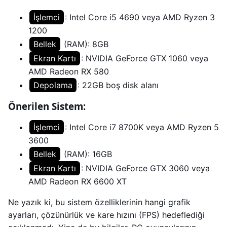
İşlemci
: Intel Core i5 4690 veya AMD Ryzen 3
1200
Bellek
(RAM): 8GB
Ekran Kartı
: NVIDIA GeForce GTX 1060 veya
AMD Radeon RX 580
Depolama
: 22GB boş disk alanı
Önerilen Sistem:
İşlemci
: Intel Core i7 8700K veya AMD Ryzen 5
3600
Bellek
(RAM): 16GB
Ekran Kartı
: NVIDIA GeForce GTX 3060 veya
AMD Radeon RX 6600 XT
Ne yazık ki, bu sistem özelliklerinin hangi grafik
ayarları, çözünürlük ve kare hızını (FPS) hedeflediği