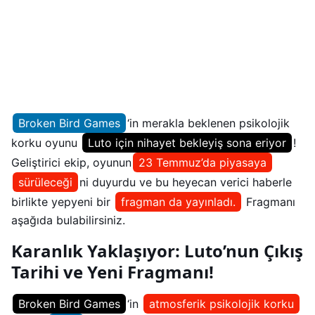
Broken Bird Games
‘in merakla beklenen psikolojik
korku oyunu
Luto için nihayet bekleyiş sona eriyor
!
Geliştirici ekip, oyunun
23 Temmuz’da piyasaya
sürüleceği
ni duyurdu ve bu heyecan verici haberle
birlikte yepyeni bir
fragman da yayınladı.
Fragmanı
aşağıda bulabilirsiniz.
Karanlık Yaklaşıyor: Luto’nun Çıkış
Tarihi ve Yeni Fragmanı!
Broken Bird Games
‘in
atmosferik psikolojik korku