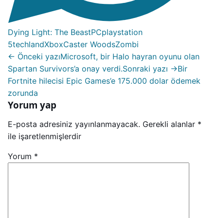
Dying Light: The Beast
PC
playstation
5
techland
XboxCaster Woods
Zombi
← Önceki yazı
Microsoft, bir Halo hayran oyunu olan
Spartan Survivors’a onay verdi.
Sonraki yazı →
Bir
Fortnite hilecisi Epic Games’e 175.000 dolar ödemek
zorunda
Yorum yap
E-posta adresiniz yayınlanmayacak.
Gerekli alanlar
*
ile işaretlenmişlerdir
Yorum
*