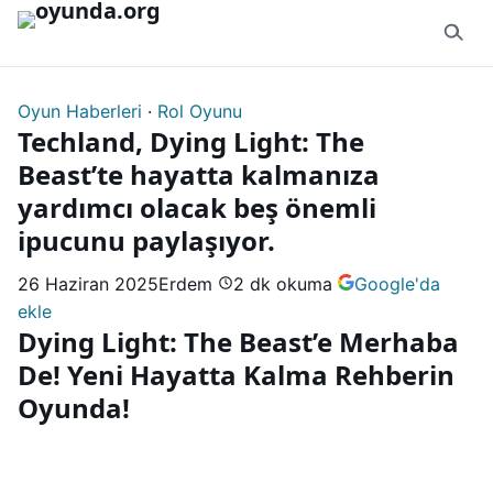
İçeriğe geç
Oyun Haberleri
·
Rol Oyunu
Techland, Dying Light: The
Beast’te hayatta kalmanıza
yardımcı olacak beş önemli
ipucunu paylaşıyor.
26 Haziran 2025
Erdem
2 dk okuma
Google'da
ekle
Dying Light: The Beast’e Merhaba
De! Yeni Hayatta Kalma Rehberin
Oyunda!