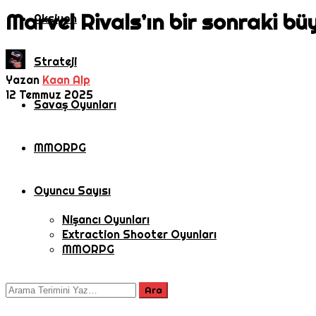
Marvel Rivals’ın bir sonraki b
Aksiyon
Strateji
Yazan
Kaan Alp
12 Temmuz 2025
Savaş Oyunları
MMORPG
Oyuncu Sayısı
Nişancı Oyunları
Extraction Shooter Oyunları
MMORPG