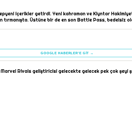
pyeni içerikler getirdi. Yeni kahraman ve Klyntar Hakimiyeti
tırmanışta. Üstüne bir de en son Battle Pass, bedelsiz ola
GOOGLE HABERLER'E GIT →
 Marvel Rivals geliştiricisi gelecekte gelecek pek çok şey