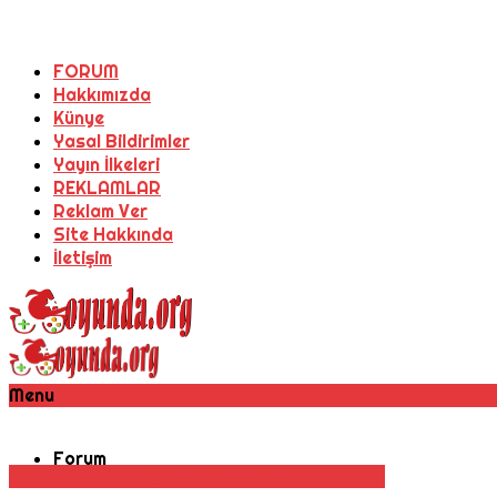
FORUM
Hakkımızda
Künye
Yasal Bildirimler
Yayın İlkeleri
REKLAMLAR
Reklam Ver
Site Hakkında
İletişim
Menu
Forum
Dövüş Oyunları
Nişancı Oyunu
Oyun Haberleri