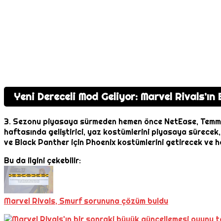
Yeni Dereceli Mod Geliyor: Marvel Rivals’ın
3. Sezonu piyasaya sürmeden hemen önce NetEase, Temmuz ve
haftasında geliştirici, yaz kostümlerini piyasaya sürece
ve Black Panther için Phoenix kostümlerini getirecek ve h
Bu da ilgini çekebilir:
Marvel Rivals, Smurf sorununa çözüm buldu