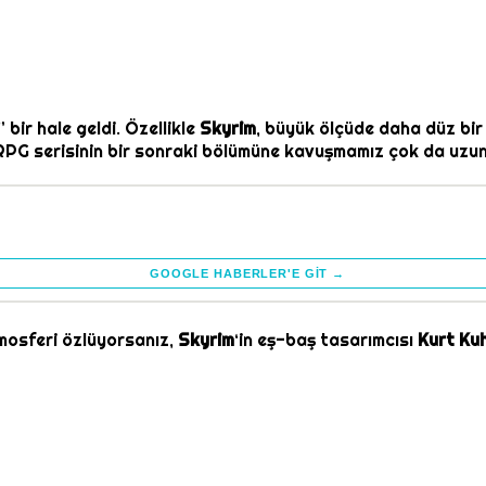
” bir hale geldi. Özellikle
Skyrim
, büyük ölçüde daha düz bir 
RPG serisinin bir sonraki bölümüne kavuşmamız çok da uzun 
GOOGLE HABERLER'E GIT →
osferi özlüyorsanız,
Skyrim
‘in eş-baş tasarımcısı
Kurt Ku