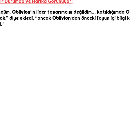
lir Durumda ve Harika Görünüyor!
öndüm.
Oblivion
‘ın lider tasarımcısı değildim… katıldığımda
O
 yok,” diye ekledi, “ancak
Oblivion
‘dan önceki [oyun içi bilgi 
.”