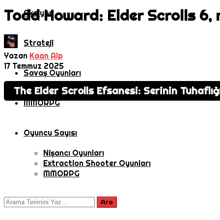
Todd Howard: Elder Scrolls 6
Aksiyon
Strateji
Yazan
Kaan Alp
17 Temmuz 2025
Savaş Oyunları
The Elder Scrolls Efsanesi: Serinin Tuhafl
MMORPG
Oyuncu Sayısı
Nişancı Oyunları
Extraction Shooter Oyunları
MMORPG