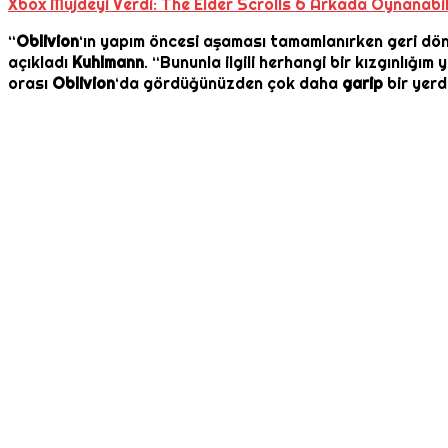
Xbox Müjdeyi Verdi: The Elder Scrolls 6 Arkada Oynanabi
“
Oblivion
‘ın yapım öncesi aşaması tamamlanırken geri d
açıkladı
Kuhlmann
. “Bununla ilgili herhangi bir kızgınlığım
orası
Oblivion
‘da gördüğünüzden çok daha
garip
bir yerdi