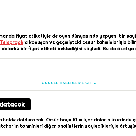
anda fiyat etiketiyle de oyun dünyasında yepyeni bir sayfa
 Telegraph
‘a konuşan ve geçmişteki cesur tahminleriyle bi
arlık bir fiyat etiketi beklediğini söyledi. Bu da özel ya da
GOOGLE HABERLER'E GIT →
klatacak
na halde dolduracak. Ömür boyu 10 milyar doların üzerinde g
er’ın tahminleri diğer analistlerin söyledikleriyle örtüşüyo