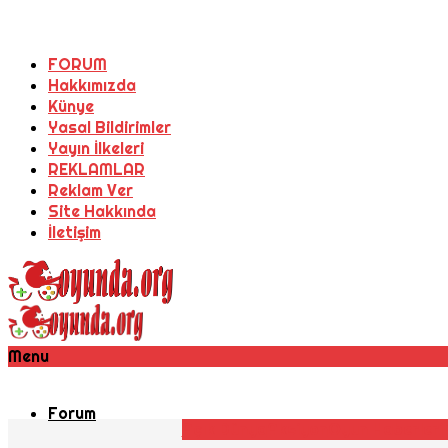
FORUM
Hakkımızda
Künye
Yasal Bildirimler
Yayın İlkeleri
REKLAMLAR
Reklam Ver
Site Hakkında
İletişim
Menu
Forum
Açık Dünya
Aksiyon
Oyun Haberleri