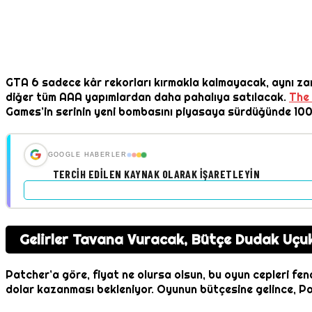
GTA 6 sadece kâr rekorları kırmakla kalmayacak, aynı zam
diğer tüm AAA yapımlardan daha pahalıya satılacak.
The
Games’in serinin yeni bombasını piyasaya sürdüğünde 100 dol
GOOGLE HABERLER
TERCIH EDILEN KAYNAK OLARAK İŞARETLEYIN
Gelirler Tavana Vuracak, Bütçe Dudak Uçu
Patcher’a göre, fiyat ne olursa olsun, bu oyun cepleri fe
dolar kazanması bekleniyor. Oyunun bütçesine gelince, Patch