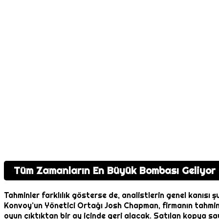
Tüm Zamanların En Büyük Bombası Geliyor
Tahminler farklılık gösterse de, analistlerin genel kanısı 
Konvoy’un Yönetici Ortağı Josh Chapman, firmanın tahminler
oyun çıktıktan bir ay içinde geri alacak. Satılan kopya say