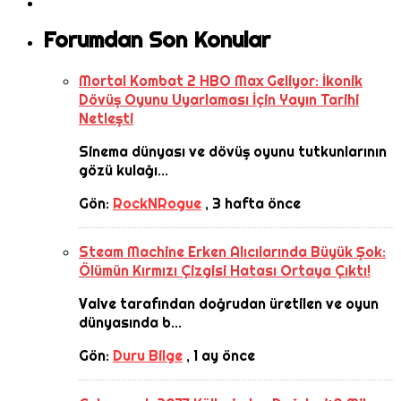
Forumdan Son Konular
Mortal Kombat 2 HBO Max Geliyor: İkonik
Dövüş Oyunu Uyarlaması İçin Yayın Tarihi
Netleşti
Sinema dünyası ve dövüş oyunu tutkunlarının
gözü kulağı...
Gön:
RockNRogue
,
3 hafta önce
Steam Machine Erken Alıcılarında Büyük Şok:
Ölümün Kırmızı Çizgisi Hatası Ortaya Çıktı!
Valve tarafından doğrudan üretilen ve oyun
dünyasında b...
Gön:
Duru Bilge
,
1 ay önce