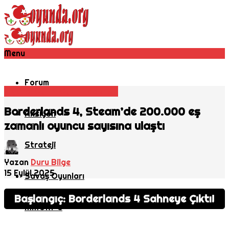
Menu
Forum
Nişancı Oyunu
Oyun Haberleri
Borderlands 4, Steam’de 200.000 eş
Aksiyon
zamanlı oyuncu sayısına ulaştı
Strateji
Yazan
Duru Bilge
15 Eylül 2025
Savaş Oyunları
Başlangıç: Borderlands 4 Sahneye Çıktı!
MMORPG