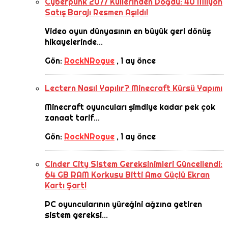
Cyberpunk 2077 Küllerinden Doğdu: 40 Milyon
Satış Barajı Resmen Aşıldı!
Video oyun dünyasının en büyük geri dönüş
hikayelerinde...
Gön:
RockNRogue
,
1 ay önce
Lectern Nasıl Yapılır? Minecraft Kürsü Yapımı
Minecraft oyuncuları şimdiye kadar pek çok
zanaat tarif...
Gön:
RockNRogue
,
1 ay önce
Cinder City Sistem Gereksinimleri Güncellendi:
64 GB RAM Korkusu Bitti Ama Güçlü Ekran
Kartı Şart!
PC oyuncularının yüreğini ağzına getiren
sistem gereksi...