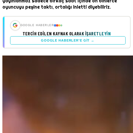
yayınlanmaz sadece birkaç saat içinde on binlerce
oyuncuyu peşine taktı, ortalığı inletti diyebiliriz.
GOOGLE HABERLER
TERCIH EDILEN KAYNAK OLARAK İŞARETLEYIN
GOOGLE HABERLER'E GIT →