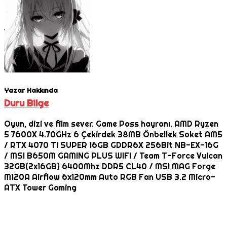
Yazar Hakkında
Duru Bilge
Oyun, dizi ve film sever. Game Pass hayranı. AMD Ryzen
5 7600X 4.70GHz 6 Çekirdek 38MB Önbellek Soket AM5
/ RTX 4070 Ti SUPER 16GB GDDR6X 256Bit NB-EX-16G
/ MSI B650M GAMING PLUS WIFI / Team T-Force Vulcan
32GB(2x16GB) 6400Mhz DDR5 CL40 / MSI MAG Forge
M120A Airflow 6x120mm Auto RGB Fan USB 3.2 Micro-
ATX Tower Gaming