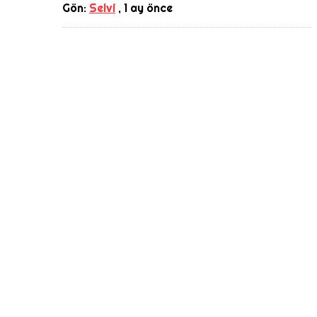
Gön:
Selvi
,
1 ay önce