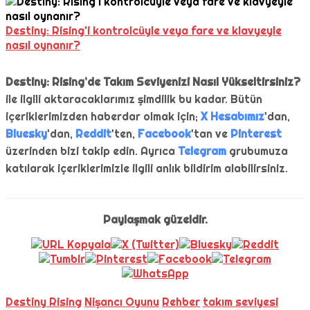
Destiny: Rising'i kontrolcüyle veya fare ve klavyeyle
nasıl oynanır?
Destiny: Rising’de Takım Seviyenizi Nasıl Yükseltirsiniz?
ile ilgili aktaracaklarımız şimdilik bu kadar. Bütün
içeriklerimizden haberdar olmak için;
X Hesabımız
'dan,
Bluesky
'dan,
Reddit
'ten,
Facebook
'tan ve
Pinterest
üzerinden bizi takip edin. Ayrıca
Telegram
grubumuza
katılarak içeriklerimizle ilgili anlık bildirim alabilirsiniz.
Paylaşmak güzeldir.
Destiny Rising
Nişancı Oyunu
Rehber
takım seviyesi