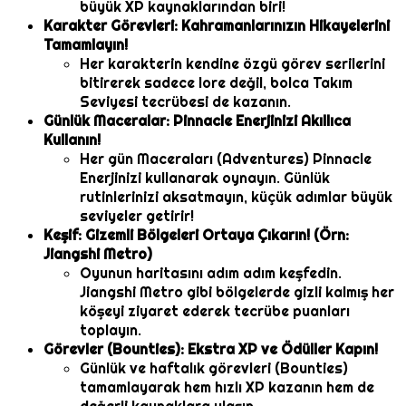
büyük XP kaynaklarından biri!
Karakter Görevleri: Kahramanlarınızın Hikayelerini
Tamamlayın!
Her karakterin kendine özgü görev serilerini
bitirerek sadece lore değil, bolca Takım
Seviyesi tecrübesi de kazanın.
Günlük Maceralar: Pinnacle Enerjinizi Akıllıca
Kullanın!
Her gün Maceraları (Adventures) Pinnacle
Enerjinizi kullanarak oynayın. Günlük
rutinlerinizi aksatmayın, küçük adımlar büyük
seviyeler getirir!
Keşif: Gizemli Bölgeleri Ortaya Çıkarın! (Örn:
Jiangshi Metro)
Oyunun haritasını adım adım keşfedin.
Jiangshi Metro gibi bölgelerde gizli kalmış her
köşeyi ziyaret ederek tecrübe puanları
toplayın.
Görevler (Bounties): Ekstra XP ve Ödüller Kapın!
Günlük ve haftalık görevleri (Bounties)
tamamlayarak hem hızlı XP kazanın hem de