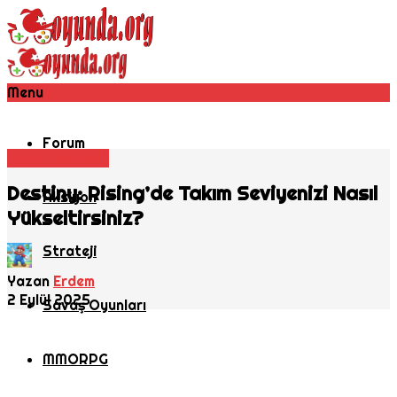
Menu
Forum
Oyun Haberleri
Destiny: Rising’de Takım Seviyenizi Nasıl
Aksiyon
Yükseltirsiniz?
Strateji
Yazan
Erdem
2 Eylül 2025
Savaş Oyunları
MMORPG