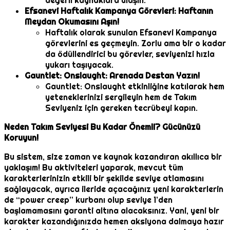
değerli kaynaklara ulaşın.
Efsanevi Haftalık Kampanya Görevleri: Haftanın
Meydan Okumasını Aşın!
Haftalık olarak sunulan Efsanevi Kampanya
görevlerini es geçmeyin. Zorlu ama bir o kadar
da ödüllendirici bu görevler, seviyenizi hızla
yukarı taşıyacak.
Gauntlet: Onslaught: Arenada Destan Yazın!
Gauntlet: Onslaught etkinliğine katılarak hem
yeteneklerinizi sergileyin hem de Takım
Seviyeniz için gereken tecrübeyi kapın.
Neden Takım Seviyesi Bu Kadar Önemli? Gücünüzü
Koruyun!
Bu sistem, size zaman ve kaynak kazandıran akıllıca bir
yaklaşım! Bu aktiviteleri yaparak, mevcut tüm
karakterlerinizin etkili bir şekilde seviye atlamasını
sağlayacak, ayrıca ileride açacağınız yeni karakterlerin
de “power creep” kurbanı olup seviye 1’den
başlamamasını garanti altına alacaksınız. Yani, yeni bir
karakter kazandığınızda hemen aksiyona dalmaya hazır