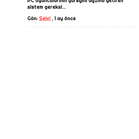
PC oyuncularının yüreğini ağzına getiren
sistem gereksi...
Gön:
Selvi
,
1 ay önce