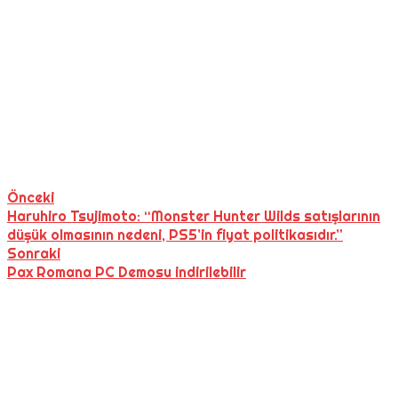
Önceki
Haruhiro Tsujimoto: “Monster Hunter Wilds satışlarının
düşük olmasının nedeni, PS5’in fiyat politikasıdır.”
Sonraki
Pax Romana PC Demosu indirilebilir