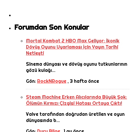
Forumdan Son Konular
Mortal Kombat 2 HBO Max Geliyor: İkonik
Dövüş Oyunu Uyarlaması İçin Yayın Tarihi
Netleşti
Sinema dünyası ve dövüş oyunu tutkunlarının
gözü kulağı...
Gön:
RockNRogue
,
3 hafta önce
Steam Machine Erken Alıcılarında Büyük Şok:
Ölümün Kırmızı Çizgisi Hatası Ortaya Çıktı!
Valve tarafından doğrudan üretilen ve oyun
dünyasında b...
Gön:
Duru Bilge
,
1 ay önce