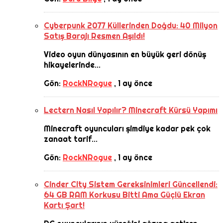
Cyberpunk 2077 Küllerinden Doğdu: 40 Milyon
Satış Barajı Resmen Aşıldı!
Video oyun dünyasının en büyük geri dönüş
hikayelerinde...
Gön:
RockNRogue
,
1 ay önce
Lectern Nasıl Yapılır? Minecraft Kürsü Yapımı
Minecraft oyuncuları şimdiye kadar pek çok
zanaat tarif...
Gön:
RockNRogue
,
1 ay önce
Cinder City Sistem Gereksinimleri Güncellendi:
64 GB RAM Korkusu Bitti Ama Güçlü Ekran
Kartı Şart!