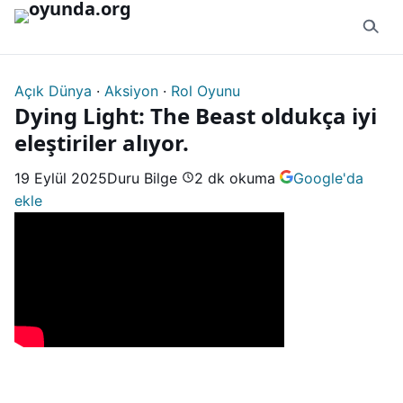
İçeriğe geç
Açık Dünya
·
Aksiyon
·
Rol Oyunu
Dying Light: The Beast oldukça iyi
eleştiriler alıyor.
19 Eylül 2025
Duru Bilge
2 dk okuma
Google'da
ekle