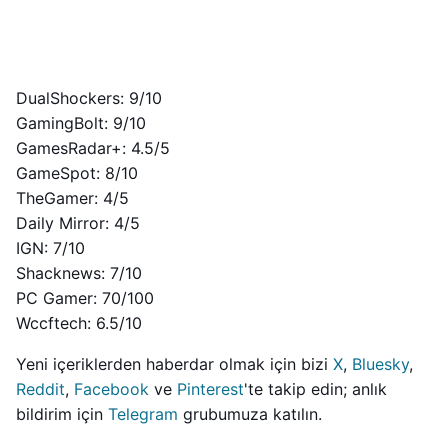
DualShockers: 9/10
GamingBolt: 9/10
GamesRadar+: 4.5/5
GameSpot: 8/10
TheGamer: 4/5
Daily Mirror: 4/5
IGN: 7/10
Shacknews: 7/10
PC Gamer: 70/100
Wccftech: 6.5/10
Yeni içeriklerden haberdar olmak için bizi
X
,
Bluesky
,
Reddit
,
Facebook
ve
Pinterest
'te takip edin; anlık
bildirim için
Telegram
grubumuza katılın.