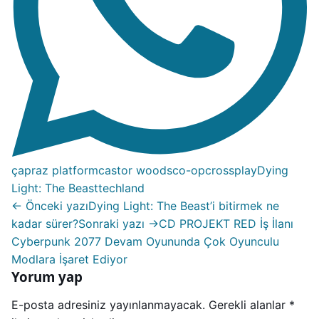
çapraz platform
castor woods
co-op
crossplay
Dying
Light: The Beast
techland
← Önceki yazı
Dying Light: The Beast’i bitirmek ne
kadar sürer?
Sonraki yazı →
CD PROJEKT RED İş İlanı
Cyberpunk 2077 Devam Oyununda Çok Oyunculu
Modlara İşaret Ediyor
Yorum yap
E-posta adresiniz yayınlanmayacak.
Gerekli alanlar
*