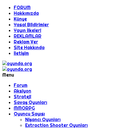
FORUM
Hakkımızda
Künye
Yasal Bildirimler
Yayın İlkeleri
REKLAMLAR
Reklam Ver
Site Hakkında
İletişim
Menu
Forum
Aksiyon
Strateji
Savaş Oyunları
MMORPG
Oyuncu Sayısı
Nişancı Oyunları
Extraction Shooter Oyunları