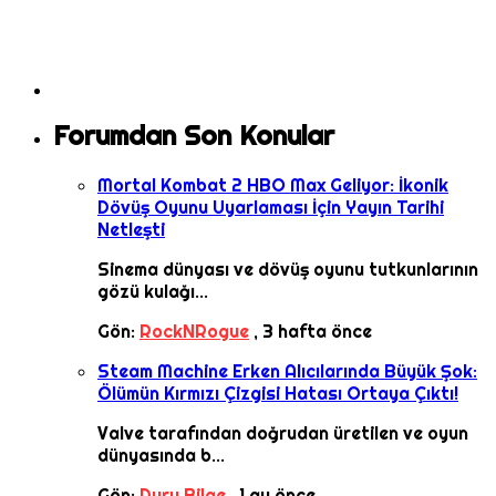
Forumdan Son Konular
Mortal Kombat 2 HBO Max Geliyor: İkonik
Dövüş Oyunu Uyarlaması İçin Yayın Tarihi
Netleşti
Sinema dünyası ve dövüş oyunu tutkunlarının
gözü kulağı...
Gön:
RockNRogue
,
3 hafta önce
Steam Machine Erken Alıcılarında Büyük Şok:
Ölümün Kırmızı Çizgisi Hatası Ortaya Çıktı!
Valve tarafından doğrudan üretilen ve oyun
dünyasında b...
Gön:
Duru Bilge
,
1 ay önce