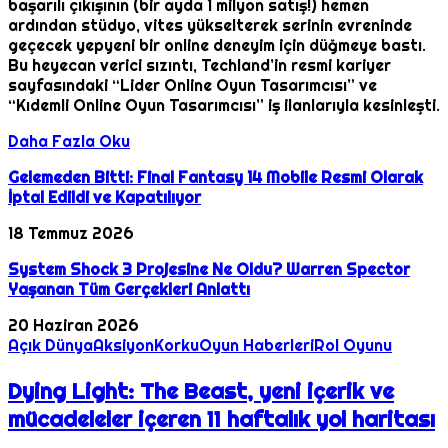
başarılı çıkışının (bir ayda 1 milyon satış!) hemen
ardından stüdyo, vites yükselterek serinin evreninde
geçecek yepyeni bir online deneyim için düğmeye bastı.
Bu heyecan verici sızıntı, Techland’in resmi kariyer
sayfasındaki “Lider Online Oyun Tasarımcısı” ve
“Kıdemli Online Oyun Tasarımcısı” iş ilanlarıyla kesinleşti.
Daha Fazla Oku
Gelemeden Bitti: Final Fantasy 14 Mobile Resmi Olarak
İptal Edildi ve Kapatılıyor
18 Temmuz 2026
System Shock 3 Projesine Ne Oldu? Warren Spector
Yaşanan Tüm Gerçekleri Anlattı
20 Haziran 2026
Açık Dünya
Aksiyon
Korku
Oyun Haberleri
Rol Oyunu
Dying Light: The Beast, yeni içerik ve
mücadeleler içeren 11 haftalık yol haritası