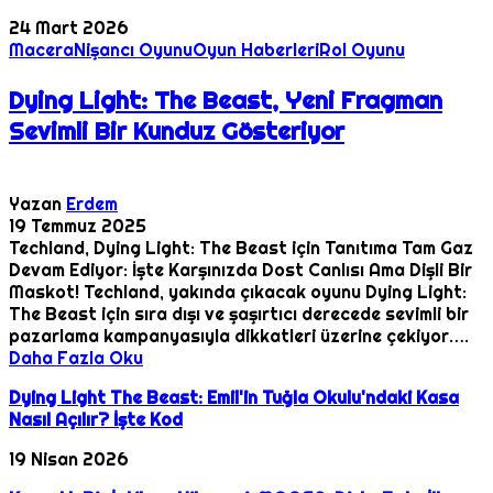
24 Mart 2026
Macera
Nişancı Oyunu
Oyun Haberleri
Rol Oyunu
Dying Light: The Beast, Yeni Fragman
Sevimli Bir Kunduz Gösteriyor
Yazan
Erdem
19 Temmuz 2025
Techland, Dying Light: The Beast için Tanıtıma Tam Gaz
Devam Ediyor: İşte Karşınızda Dost Canlısı Ama Dişli Bir
Maskot! Techland, yakında çıkacak oyunu Dying Light:
The Beast için sıra dışı ve şaşırtıcı derecede sevimli bir
pazarlama kampanyasıyla dikkatleri üzerine çekiyor….
Daha Fazla Oku
Dying Light The Beast: Emil'in Tuğla Okulu'ndaki Kasa
Nasıl Açılır? İşte Kod
19 Nisan 2026