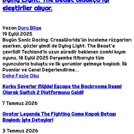
eleştiriler alıyor.
Yazan
Duru Bilge
19 Eylül 2025
Bugün Sonic Racing: CrossWorlds’ün inceleme rüzgarları
eserken, gözler şimdi de Dying Light: The Beast’e
çevrildi! Techland’in uzun süredir beklenen zombi kıyım
oyunu, 18 Eylül 2025 Perşembe itibarıyla tüm
oyuncularla buluştu ve ilk yorumlar gelmeye başladı. İlk
Puanlar ve Genel Değerlendirme…
Daha Fazla Oku
Korku Severler Müjde! Escape the Backrooms Resmi
Olarak Switch 2 Platformuna Geldi!
7 Temmuz 2026
Avatar Legends The Fighting Game Kapalı Betası
Başladı: İşte Detaylar!
3 Temmuz 2026