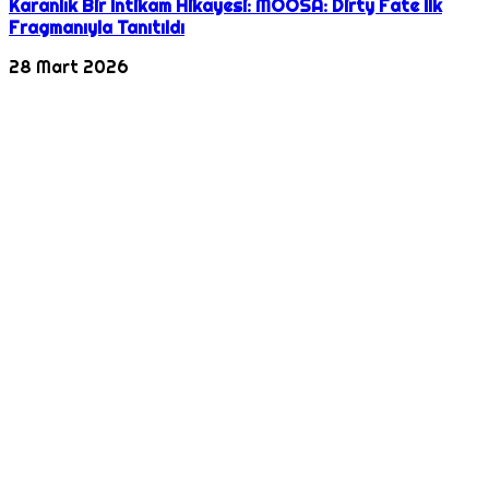
Karanlık Bir İntikam Hikayesi: MOOSA: Dirty Fate İlk
Fragmanıyla Tanıtıldı
28 Mart 2026