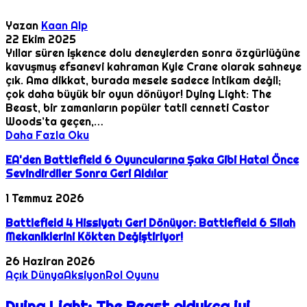
Yazan
Kaan Alp
22 Ekim 2025
Yıllar süren işkence dolu deneylerden sonra özgürlüğüne
kavuşmuş efsanevi kahraman Kyle Crane olarak sahneye
çık. Ama dikkat, burada mesele sadece intikam değil;
çok daha büyük bir oyun dönüyor! Dying Light: The
Beast, bir zamanların popüler tatil cenneti Castor
Woods’ta geçen,…
Daha Fazla Oku
EA'den Battlefield 6 Oyuncularına Şaka Gibi Hata! Önce
Sevindirdiler Sonra Geri Aldılar
1 Temmuz 2026
Battlefield 4 Hissiyatı Geri Dönüyor: Battlefield 6 Silah
Mekaniklerini Kökten Değiştiriyor!
26 Haziran 2026
Açık Dünya
Aksiyon
Rol Oyunu
Dying Light: The Beast oldukça iyi