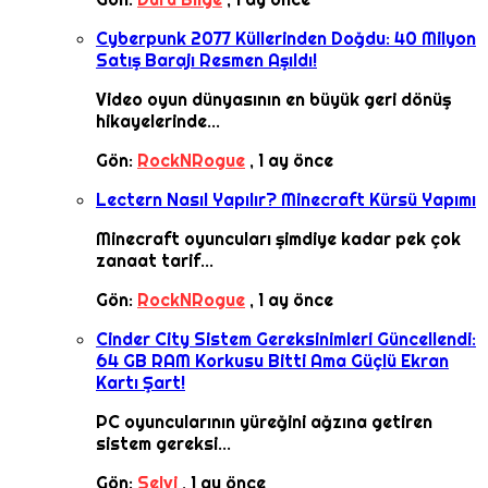
Cyberpunk 2077 Küllerinden Doğdu: 40 Milyon
Satış Barajı Resmen Aşıldı!
Video oyun dünyasının en büyük geri dönüş
hikayelerinde...
Gön:
RockNRogue
,
1 ay önce
Lectern Nasıl Yapılır? Minecraft Kürsü Yapımı
Minecraft oyuncuları şimdiye kadar pek çok
zanaat tarif...
Gön:
RockNRogue
,
1 ay önce
Cinder City Sistem Gereksinimleri Güncellendi:
64 GB RAM Korkusu Bitti Ama Güçlü Ekran
Kartı Şart!
PC oyuncularının yüreğini ağzına getiren
sistem gereksi...
Gön:
Selvi
,
1 ay önce