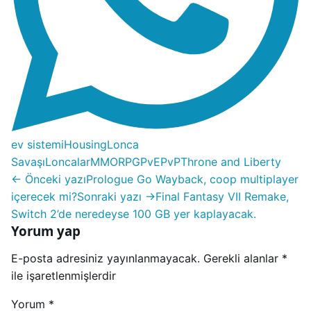
ev sistemi
Housing
Lonca
Savaşı
Loncalar
MMORPG
PvE
PvP
Throne and Liberty
← Önceki yazı
Prologue Go Wayback, coop multiplayer
içerecek mi?
Sonraki yazı →
Final Fantasy VII Remake,
Switch 2’de neredeyse 100 GB yer kaplayacak.
Yorum yap
E-posta adresiniz yayınlanmayacak.
Gerekli alanlar
*
ile işaretlenmişlerdir
Yorum
*