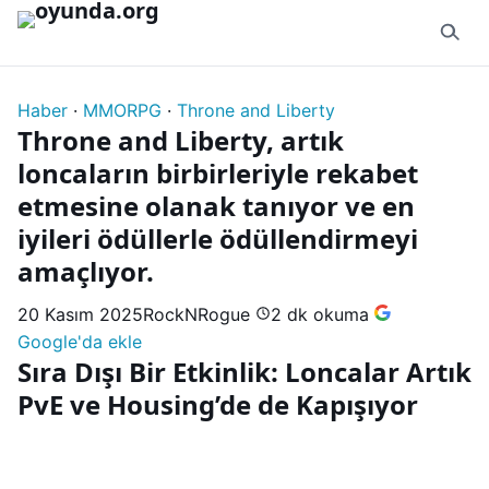
İçeriğe geç
Haber
·
MMORPG
·
Throne and Liberty
Throne and Liberty, artık
loncaların birbirleriyle rekabet
etmesine olanak tanıyor ve en
iyileri ödüllerle ödüllendirmeyi
amaçlıyor.
20 Kasım 2025
RockNRogue
2 dk okuma
Google'da ekle
Sıra Dışı Bir Etkinlik: Loncalar Artık
PvE ve Housing’de de Kapışıyor