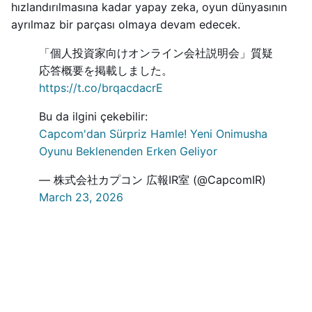
hızlandırılmasına kadar yapay zeka, oyun dünyasının
ayrılmaz bir parçası olmaya devam edecek.
「個人投資家向けオンライン会社説明会」質疑
応答概要を掲載しました。
https://t.co/brqacdacrE
Bu da ilgini çekebilir:
Capcom'dan Sürpriz Hamle! Yeni Onimusha
Oyunu Beklenenden Erken Geliyor
— 株式会社カプコン 広報IR室 (@CapcomIR)
March 23, 2026