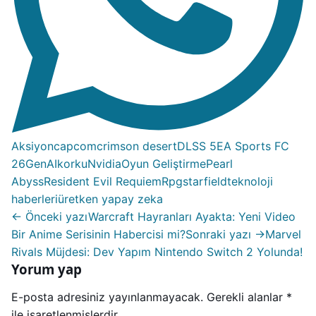
Aksiyon
capcom
crimson desert
DLSS 5
EA Sports FC
26
GenAI
korku
Nvidia
Oyun Geliştirme
Pearl
Abyss
Resident Evil Requiem
Rpg
starfield
teknoloji
haberleri
üretken yapay zeka
← Önceki yazı
Warcraft Hayranları Ayakta: Yeni Video
Bir Anime Serisinin Habercisi mi?
Sonraki yazı →
Marvel
Rivals Müjdesi: Dev Yapım Nintendo Switch 2 Yolunda!
Yorum yap
E-posta adresiniz yayınlanmayacak.
Gerekli alanlar
*
ile işaretlenmişlerdir