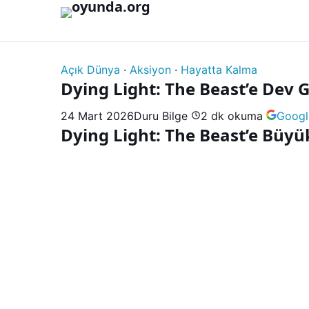
İçeriğe geç
Açık Dünya
·
Aksiyon
·
Hayatta Kalma
Dying Light: The Beast’e Dev 
24 Mart 2026
Duru Bilge
2 dk okuma
Googl
Dying Light: The Beast’e Büyü