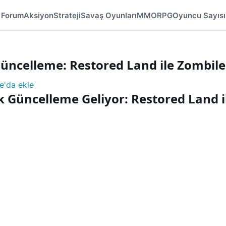
Forum
Aksiyon
Strateji
Savaş Oyunları
MMORPG
Oyuncu Sayısı
Güncelleme: Restored Land ile Zombil
e'da ekle
k Güncelleme Geliyor: Restored Land i