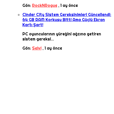
Gön:
RockNRogue
,
1 ay önce
Cinder City Sistem Gereksinimleri Güncellendi:
64 GB RAM Korkusu Bitti Ama Güçlü Ekran
Kartı Şart!
PC oyuncularının yüreğini ağzına getiren
sistem gereksi...
Gön:
Selvi
,
1 ay önce