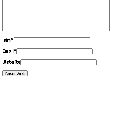
İsim
*
Email
*
Website