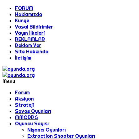
FORUM
Hakkımızda
Künye
Yasal Bildirimler
Yayın İlkeleri
REKLAMLAR
Reklam Ver
Site Hakkında
İletişim
Menu
Forum
Aksiyon
Strateji
Savaş Oyunları
MMORPG
Oyuncu Sayısı
Nişancı Oyunları
Extraction Shooter Oyunları