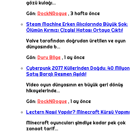
gözü kulağı...
Gön:
RockNRogue
,
3 hafta önce
Steam Machine Erken Alıcılarında Büyük Şok:
Ölümün Kırmızı Çizgisi Hatası Ortaya Çıktı!
Valve tarafından doğrudan üretilen ve oyun
dünyasında b...
Gön:
Duru Bilge
,
1 ay önce
Cyberpunk 2077 Küllerinden Doğdu: 40 Milyon
Satış Barajı Resmen Aşıldı!
Video oyun dünyasının en büyük geri dönüş
hikayelerinde...
Gön:
RockNRogue
,
1 ay önce
Lectern Nasıl Yapılır? Minecraft Kürsü Yapımı
Minecraft oyuncuları şimdiye kadar pek çok
zanaat tarif...