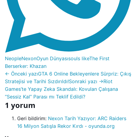
Neople
Nexon
Oyun Dünyası
souls like
The First
Berserker: Khazan
← Önceki yazı
GTA 6 Online Bekleyenlere Sürpriz: Çıkış
Stratejisi ve Tarihi Sızdırıldı!
Sonraki yazı →
Riot
Games’te Yapay Zeka Skandalı: Kovulan Çalışana
“Sessiz Kal” Parası mı Teklif Edildi?
1 yorum
Geri bildirim:
Nexon Tarih Yazıyor: ARC Raiders
16 Milyon Satışla Rekor Kırdı - oyunda.org