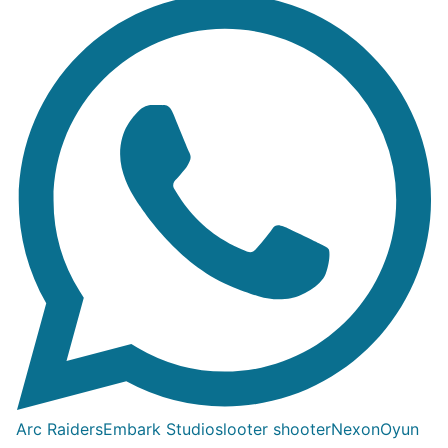
Arc Raiders
Embark Studios
looter shooter
Nexon
Oyun