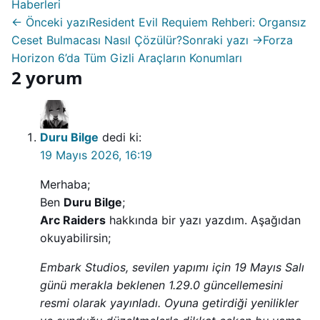
Haberleri
← Önceki yazı
Resident Evil Requiem Rehberi: Organsız
Ceset Bulmacası Nasıl Çözülür?
Sonraki yazı →
Forza
Horizon 6’da Tüm Gizli Araçların Konumları
2 yorum
Duru Bilge
dedi ki:
19 Mayıs 2026, 16:19
Merhaba;
Ben
Duru Bilge
;
Arc Raiders
hakkında bir yazı yazdım. Aşağıdan
okuyabilirsin;
Embark Studios, sevilen yapımı için 19 Mayıs Salı
günü merakla beklenen 1.29.0 güncellemesini
resmi olarak yayınladı. Oyuna getirdiği yenilikler