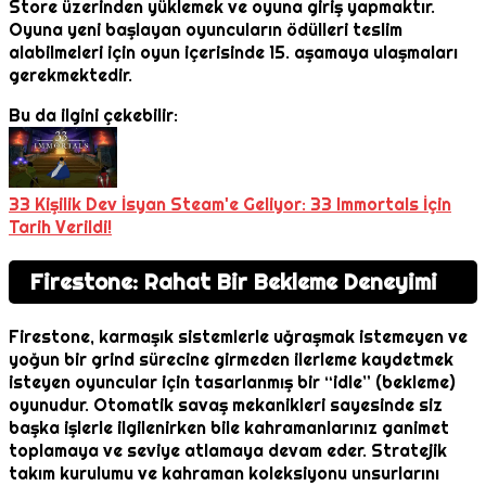
Store üzerinden yüklemek ve oyuna giriş yapmaktır.
Oyuna yeni başlayan oyuncuların ödülleri teslim
alabilmeleri için oyun içerisinde 15. aşamaya ulaşmaları
gerekmektedir.
Bu da ilgini çekebilir:
33 Kişilik Dev İsyan Steam'e Geliyor: 33 Immortals İçin
Tarih Verildi!
Firestone: Rahat Bir Bekleme Deneyimi
Firestone, karmaşık sistemlerle uğraşmak istemeyen ve
yoğun bir grind sürecine girmeden ilerleme kaydetmek
isteyen oyuncular için tasarlanmış bir “idle” (bekleme)
oyunudur. Otomatik savaş mekanikleri sayesinde siz
başka işlerle ilgilenirken bile kahramanlarınız ganimet
toplamaya ve seviye atlamaya devam eder. Stratejik
takım kurulumu ve kahraman koleksiyonu unsurlarını