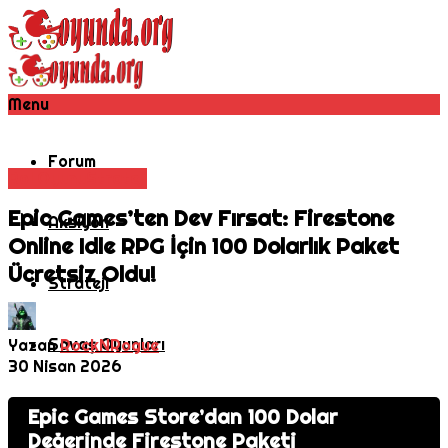
Menu
Forum
Rol Oyunu
Strateji
Epic Games’ten Dev Fırsat: Firestone
Aksiyon
Online Idle RPG İçin 100 Dolarlık Paket
Ücretsiz Oldu!
Strateji
Savaş Oyunları
Yazan
RockNRogue
30 Nisan 2026
MMORPG
Epic Games Store’dan 100 Dolar
Değerinde Firestone Paketi