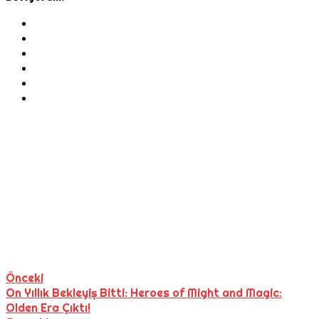
Önceki
On Yıllık Bekleyiş Bitti: Heroes of Might and Magic:
Olden Era Çıktı!