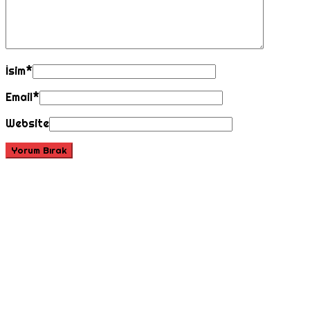
İsim
*
Email
*
Website