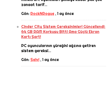
zanaat tarif...
Gön:
RockNRogue
,
1 ay önce
Cinder City Sistem Gereksinimleri Güncellendi:
64 GB RAM Korkusu Bitti Ama Güçlü Ekran
Kartı Şart!
PC oyuncularının yüreğini ağzına getiren
sistem gereksi...
Gön:
Selvi
,
1 ay önce