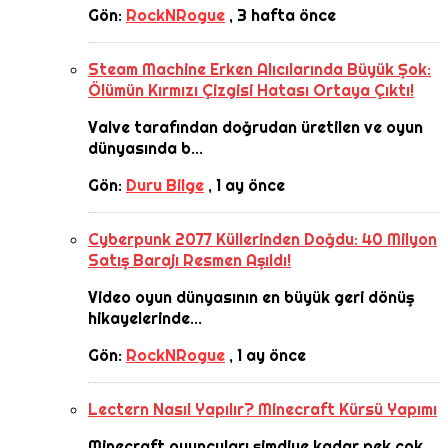
Gön:
RockNRogue
,
3 hafta önce
Steam Machine Erken Alıcılarında Büyük Şok:
Ölümün Kırmızı Çizgisi Hatası Ortaya Çıktı!
Valve tarafından doğrudan üretilen ve oyun
dünyasında b...
Gön:
Duru Bilge
,
1 ay önce
Cyberpunk 2077 Küllerinden Doğdu: 40 Milyon
Satış Barajı Resmen Aşıldı!
Video oyun dünyasının en büyük geri dönüş
hikayelerinde...
Gön:
RockNRogue
,
1 ay önce
Lectern Nasıl Yapılır? Minecraft Kürsü Yapımı
Minecraft oyuncuları şimdiye kadar pek çok