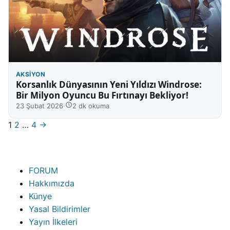
AKSIYON
Korsanlık Dünyasının Yeni Yıldızı Windrose:
Bir Milyon Oyuncu Bu Fırtınayı Bekliyor!
23 Şubat 2026
·
2 dk okuma
Sayfalar
1
2
…
4
→
FORUM
Hakkımızda
Künye
Yasal Bildirimler
Yayın İlkeleri