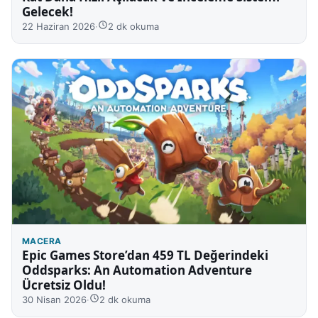
Gelecek!
22 Haziran 2026
·
2 dk okuma
MACERA
Epic Games Store’dan 459 TL Değerindeki
Oddsparks: An Automation Adventure
Ücretsiz Oldu!
30 Nisan 2026
·
2 dk okuma