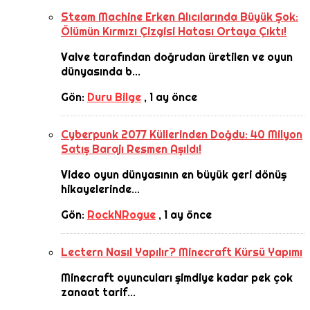
Steam Machine Erken Alıcılarında Büyük Şok:
Ölümün Kırmızı Çizgisi Hatası Ortaya Çıktı!
Valve tarafından doğrudan üretilen ve oyun
dünyasında b...
Gön:
Duru Bilge
,
1 ay önce
Cyberpunk 2077 Küllerinden Doğdu: 40 Milyon
Satış Barajı Resmen Aşıldı!
Video oyun dünyasının en büyük geri dönüş
hikayelerinde...
Gön:
RockNRogue
,
1 ay önce
Lectern Nasıl Yapılır? Minecraft Kürsü Yapımı
Minecraft oyuncuları şimdiye kadar pek çok
zanaat tarif...