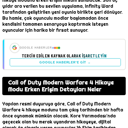
hikaye moduna erken erişim imkanı sunulacak. Son üç
yıldır ara verilen bu sevilen uygulama, Infinity Ward
tarafından geliştirilen yeni oyunla birlikte geri dönüyor.
Bu hamle, çok oyunculu modlar başlamadan önce
kendisini tamamen senaryoya kaptırmak isteyen
oyuncular için harika bir fırsat sunuyor.
GOOGLE HABERLER
TERCIH EDILEN KAYNAK OLARAK İŞARETLEYIN
GOOGLE HABERLER'E GIT →
Call of Duty Modern Warfare 4 Hikaye
Modu Erken Erişim Detayları Neler
Yapılan resmi duyuruya göre, Call of Duty Modern
Warfare 4 hikaye modunu tam çıkış tarihinden bir hafta
önce oynamak mümkün olacak. Kore Yarımadası’nda
geçecek olan bu merak uyandıran hikayeye, dijital
olarak ön sipariş veren oyuncular 16 Ekim tarihinden