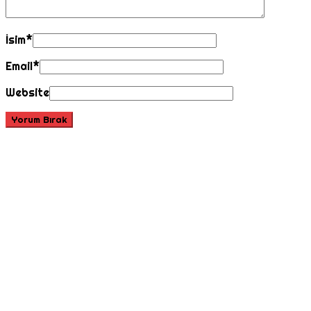
İsim
*
Email
*
Website