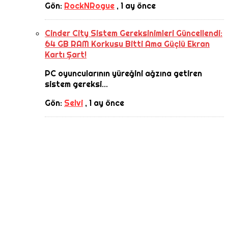
Gön:
RockNRogue
,
1 ay önce
Cinder City Sistem Gereksinimleri Güncellendi:
64 GB RAM Korkusu Bitti Ama Güçlü Ekran
Kartı Şart!
PC oyuncularının yüreğini ağzına getiren
sistem gereksi...
Gön:
Selvi
,
1 ay önce