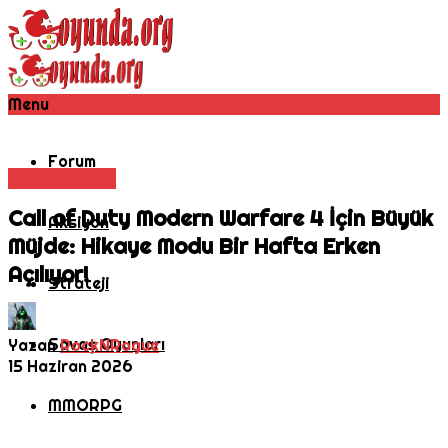
Menu
Forum
Nişancı Oyunu
Call of Duty Modern Warfare 4 İçin Büyük
Aksiyon
Müjde: Hikaye Modu Bir Hafta Erken
Açılıyor!
Strateji
Savaş Oyunları
Yazan
RockNRogue
15 Haziran 2026
MMORPG