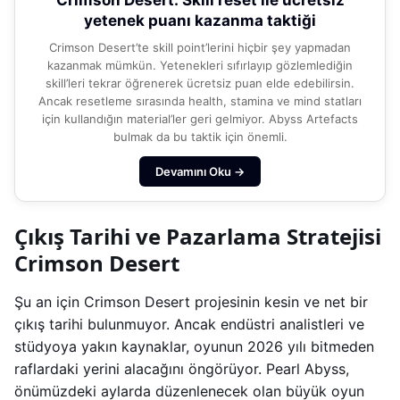
Crimson Desert: Skill reset ile ücretsiz
yetenek puanı kazanma taktiği
Crimson Desert’te skill point’lerini hiçbir şey yapmadan
kazanmak mümkün. Yetenekleri sıfırlayıp gözlemlediğin
skill’leri tekrar öğrenerek ücretsiz puan elde edebilirsin.
Ancak resetleme sırasında health, stamina ve mind statları
için kullandığın material’ler geri gelmiyor. Abyss Artefacts
bulmak da bu taktik için önemli.
Devamını Oku →
Çıkış Tarihi ve Pazarlama Stratejisi
Crimson Desert
Şu an için Crimson Desert projesinin kesin ve net bir
çıkış tarihi bulunmuyor. Ancak endüstri analistleri ve
stüdyoya yakın kaynaklar, oyunun 2026 yılı bitmeden
raflardaki yerini alacağını öngörüyor. Pearl Abyss,
önümüzdeki aylarda düzenlenecek olan büyük oyun