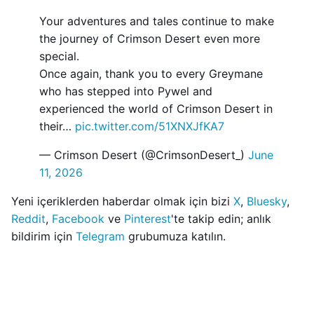
Your adventures and tales continue to make
the journey of Crimson Desert even more
special.
Once again, thank you to every Greymane
who has stepped into Pywel and
experienced the world of Crimson Desert in
their…
pic.twitter.com/51XNXJfKA7
— Crimson Desert (@CrimsonDesert_)
June
11, 2026
Yeni içeriklerden haberdar olmak için bizi
X
,
Bluesky
,
Reddit
,
Facebook
ve
Pinterest
'te takip edin; anlık
bildirim için
Telegram
grubumuza katılın.