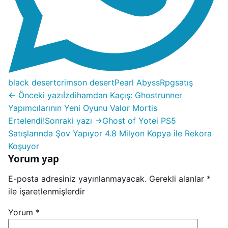
black desert
crimson desert
Pearl Abyss
Rpg
satış
← Önceki yazı
İzdihamdan Kaçış: Ghostrunner
Yapımcılarının Yeni Oyunu Valor Mortis
Ertelendi!
Sonraki yazı →
Ghost of Yotei PS5
Satışlarında Şov Yapıyor 4.8 Milyon Kopya ile Rekora
Koşuyor
Yorum yap
E-posta adresiniz yayınlanmayacak.
Gerekli alanlar
*
ile işaretlenmişlerdir
Yorum
*