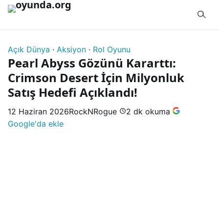
İçeriğe geç
Açık Dünya
·
Aksiyon
·
Rol Oyunu
Pearl Abyss Gözünü Kararttı:
Crimson Desert İçin Milyonluk
Satış Hedefi Açıklandı!
12 Haziran 2026
RockNRogue
2 dk okuma
Google'da ekle