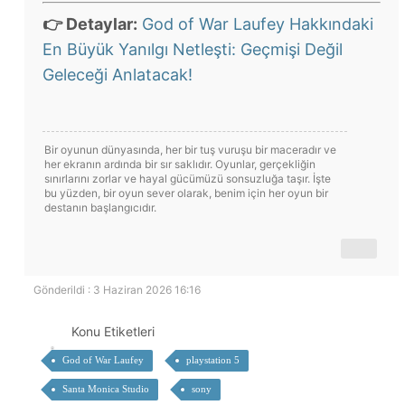
👉 Detaylar:
God of War Laufey Hakkındaki
En Büyük Yanılgı Netleşti: Geçmişi Değil
Geleceği Anlatacak!
Bir oyunun dünyasında, her bir tuş vuruşu bir maceradır ve
her ekranın ardında bir sır saklıdır. Oyunlar, gerçekliğin
sınırlarını zorlar ve hayal gücümüzü sonsuzluğa taşır. İşte
bu yüzden, bir oyun sever olarak, benim için her oyun bir
destanın başlangıcıdır.
Gönderildi : 3 Haziran 2026 16:16
Konu Etiketleri
God of War Laufey
playstation 5
Santa Monica Studio
sony