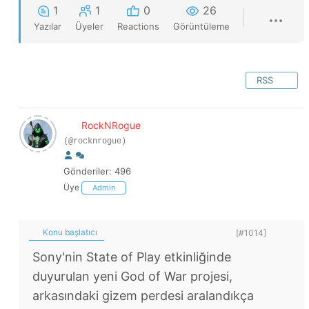
1
1
0
26
Yazılar
Üyeler
Reactions
Görüntüleme
RSS
RockNRogue
(@rocknrogue)
Gönderiler: 496
Üye
Admin
Konu başlatıcı
[#1014]
Sony'nin State of Play etkinliğinde
duyurulan yeni God of War projesi,
arkasındaki gizem perdesi aralandıkça