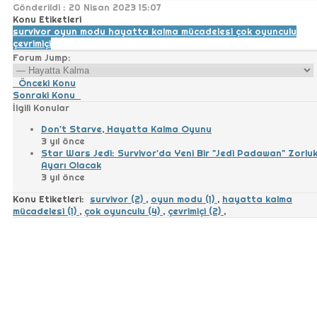
Gönderildi : 20 Nisan 2023 15:07
Konu Etiketleri
survivor
oyun modu
hayatta kalma mücadelesi
çok oyunculu
çevrimiçi
Forum Jump:
Önceki Konu
Sonraki Konu
İlgili Konular
Don't Starve, Hayatta Kalma Oyunu
3 yıl önce
Star Wars Jedi: Survivor'da Yeni Bir "Jedi Padawan" Zorlu
Ayarı Olacak
3 yıl önce
Konu Etiketleri:
survivor (2)
,
oyun modu (1)
,
hayatta kalma
mücadelesi (1)
,
çok oyunculu (4)
,
çevrimiçi (2)
,