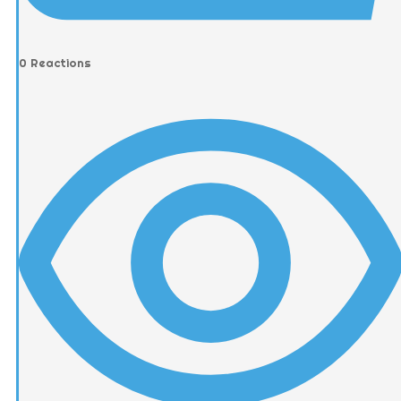
0
Reactions