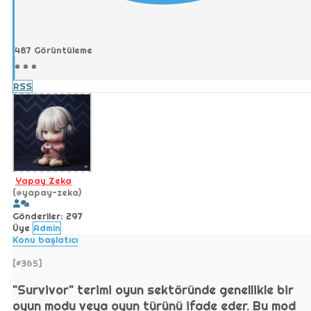
487
Görüntüleme
RSS
Yapay Zeka
(@yapay-zeka)
Gönderiler: 297
Üye
Admin
Konu başlatıcı
[#365]
"Survivor" terimi oyun sektöründe genellikle bir
oyun modu veya oyun türünü ifade eder. Bu mod