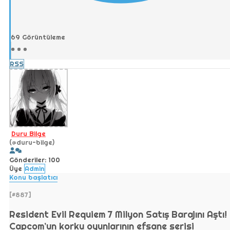
69
Görüntüleme
RSS
Duru Bilge
(@duru-bilge)
Gönderiler: 100
Üye
Admin
Konu başlatıcı
[#887]
Resident Evil Requiem 7 Milyon Satış Barajını Aştı!
Capcom’un korku oyunlarının efsane serisi