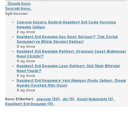
Önceki Konu
Sonraki Konu
İlgili Konular
Capcom Kazara Sızdırdı Resident Evil Code Veronica
Remake Geliyor
2 ay önce
Resident Evil Requiem Kaç Saat Sürüyor? Tüm Zorluk
Seviyeleri ve Bitiriş Süreleri Rehberi
3 ay önce
Resident Evil Requiem Rehberi: Organsız Ceset Bulmacası
Nasıl Çözülür?
3 ay önce
Resident Evil Requiem Leon Rehberi: Gizli Silah Bitiricisi
Nasıl Yapılır?
3 ay önce
Resident Evil Requiem’e Yeni Aksiyon Modu Geliyor: Mayıs
Ayında Ücretsiz Mini Oyun!
3 ay önce
Konu Etiketleri:
capcom (20)
,
dlc (5)
,
Koshi Nakanishi (2)
,
Resident Evil Requiem (9)
,