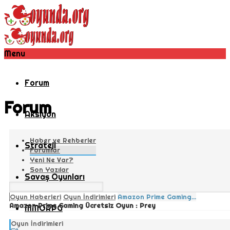
Menu
Forum
Forum
Aksiyon
Haber ve Rehberler
Strateji
Forumlar
Yeni Ne Var?
Son Yazılar
Savaş Oyunları
Oyun Haberleri
Oyun İndirimleri
Amazon Prime Gaming...
Amazon Prime Gaming Ücretsiz Oyun : Prey
MMORPG
Oyun İndirimleri