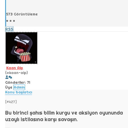
573
Görüntüleme
RSS
Kaan Alp
(@kaan-alp)
Gönderiler: 71
Üye
Admin
Konu başlatıcı
[#427]
Bu birinci şahıs bilim kurgu ve aksiyon oyununda
uzaylı istilasına karşı savaşın.