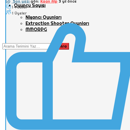
Son yazı
gön:
Kaan Alp
3 yıl önce
Oyuncu Sayısı
1
Yazılar
1
Üyeler
Nişancı Oyunları
Extraction Shooter Oyunları
MMORPG