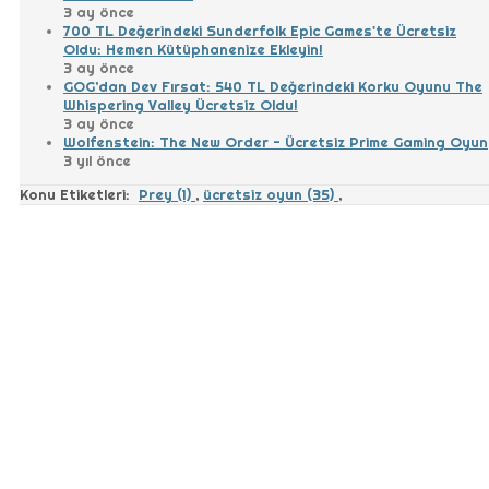
3 ay önce
700 TL Değerindeki Sunderfolk Epic Games'te Ücretsiz
Oldu: Hemen Kütüphanenize Ekleyin!
3 ay önce
GOG’dan Dev Fırsat: 540 TL Değerindeki Korku Oyunu The
Whispering Valley Ücretsiz Oldu!
3 ay önce
Wolfenstein: The New Order - Ücretsiz Prime Gaming Oyun
3 yıl önce
Konu Etiketleri:
Prey (1)
,
ücretsiz oyun (35)
,