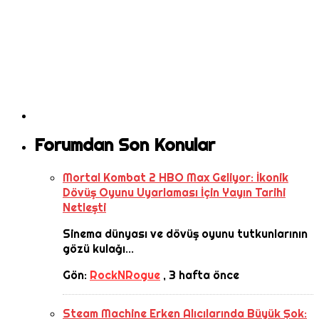
Forumdan Son Konular
Mortal Kombat 2 HBO Max Geliyor: İkonik
Dövüş Oyunu Uyarlaması İçin Yayın Tarihi
Netleşti
Sinema dünyası ve dövüş oyunu tutkunlarının
gözü kulağı...
Gön:
RockNRogue
,
3 hafta önce
Steam Machine Erken Alıcılarında Büyük Şok: