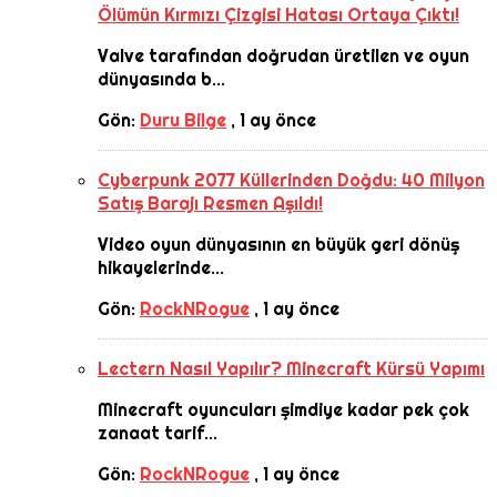
Ölümün Kırmızı Çizgisi Hatası Ortaya Çıktı!
Valve tarafından doğrudan üretilen ve oyun
dünyasında b...
Gön:
Duru Bilge
,
1 ay önce
Cyberpunk 2077 Küllerinden Doğdu: 40 Milyon
Satış Barajı Resmen Aşıldı!
Video oyun dünyasının en büyük geri dönüş
hikayelerinde...
Gön:
RockNRogue
,
1 ay önce
Lectern Nasıl Yapılır? Minecraft Kürsü Yapımı
Minecraft oyuncuları şimdiye kadar pek çok
zanaat tarif...
Gön:
RockNRogue
,
1 ay önce