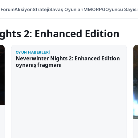
Forum
Aksiyon
Strateji
Savaş Oyunları
MMORPG
Oyuncu Sayısı
ghts 2: Enhanced Edition
OYUN HABERLERI
Neverwinter Nights 2: Enhanced Edition
oynanış fragmanı