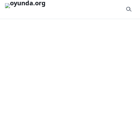
İçeriğe geç