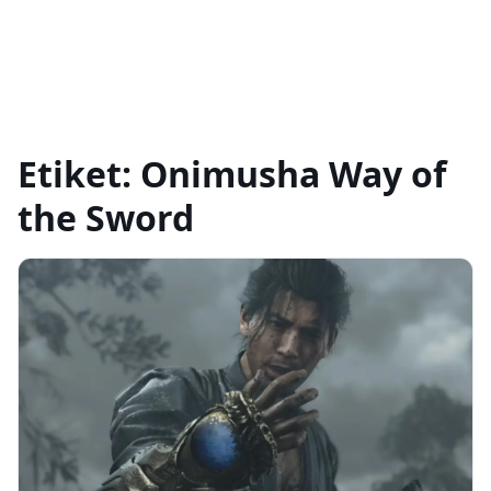
Etiket:
Onimusha Way of
the Sword