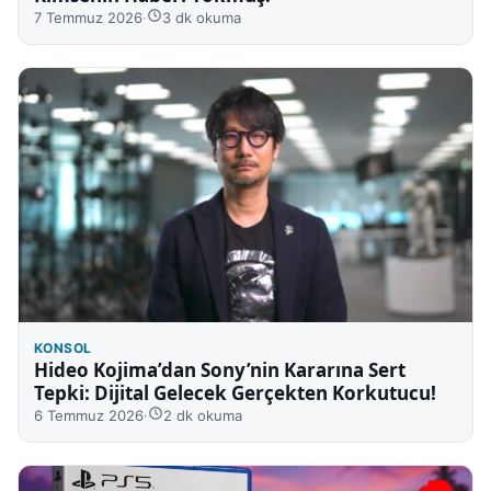
7 Temmuz 2026
·
3 dk okuma
KONSOL
Hideo Kojima’dan Sony’nin Kararına Sert
Tepki: Dijital Gelecek Gerçekten Korkutucu!
6 Temmuz 2026
·
2 dk okuma