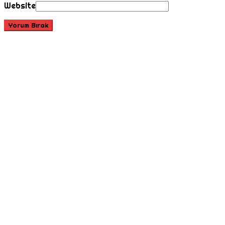
Website