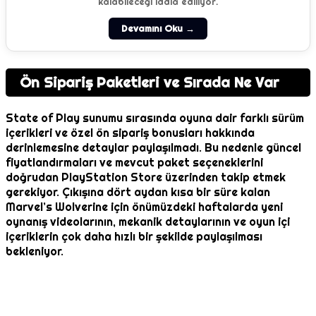
kalabileceği iddia ediliyor.
Devamını Oku →
Ön Sipariş Paketleri ve Sırada Ne Var
State of Play sunumu sırasında oyuna dair farklı sürüm
içerikleri ve özel ön sipariş bonusları hakkında
derinlemesine detaylar paylaşılmadı. Bu nedenle güncel
fiyatlandırmaları ve mevcut paket seçeneklerini
doğrudan PlayStation Store üzerinden takip etmek
gerekiyor. Çıkışına dört aydan kısa bir süre kalan
Marvel’s Wolverine için önümüzdeki haftalarda yeni
oynanış videolarının, mekanik detaylarının ve oyun içi
içeriklerin çok daha hızlı bir şekilde paylaşılması
bekleniyor.