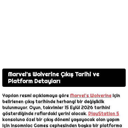
Marvel’s Wolverine Çıkış Tarihi ve
Platform Detayları
Yapılan resmi açıklamaya göre
Marvel’s Wolverine
için
belirlenen çıkış tarihinde herhangi bir değişiklik
bulunmuyor. Oyun, takvimler 15 Eylül 2026 tarihini
gösterdiğinde raflardaki yerini alacak.
PlayStation 5
konsoluna özel bir çıkış dönemi yaşayacak olan yapım
için Insomniac Games cephesinden başka bir platforma