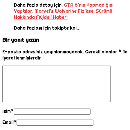
Daha fazla detay için:
GTA 6'nın Yapmadığını
Yaptılar: Marvel's Wolverine Fiziksel Sürümü
Hakkında Müjdeli Haber!
Daha fazlası için takipte kal…
Bir yanıt yazın
E-posta adresiniz yayınlanmayacak.
Gerekli alanlar
*
ile
işaretlenmişlerdir
İsim
*
Email
*