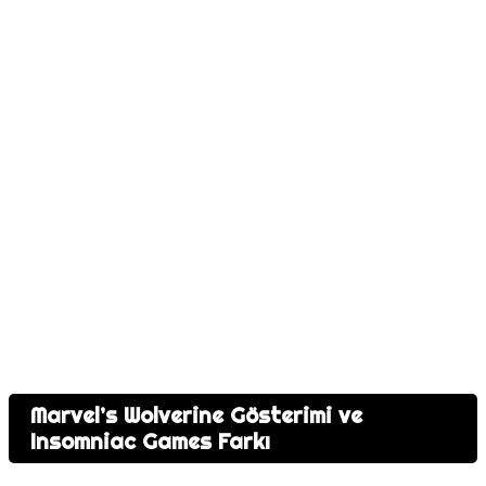
Marvel’s Wolverine Gösterimi ve
Insomniac Games Farkı