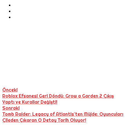
Önceki
Roblox Efsanesi Geri Döndü: Grow a Garden 2 Çıkış
Yaptı ve Kurallar Değişti!
Sonraki
Tomb Raider: Legacy of Atlantis’ten Müjde: Oyuncuları
Çileden Çıkaran O Detay Tarih Oluyor!