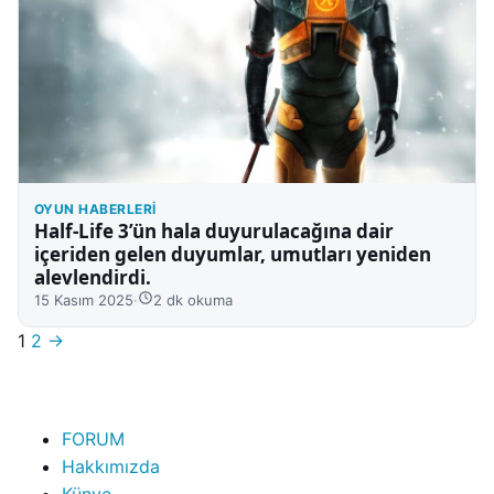
OYUN HABERLERI
Half-Life 3’ün hala duyurulacağına dair
içeriden gelen duyumlar, umutları yeniden
alevlendirdi.
15 Kasım 2025
·
2 dk okuma
Sayfalar
1
2
→
FORUM
Hakkımızda
Künye