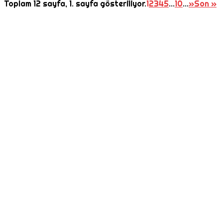
Toplam 12 sayfa, 1. sayfa gösteriliyor.
1
2
3
4
5
...
10
...
»
Son »