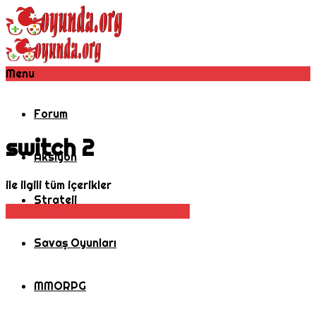
Menu
Forum
switch 2
Aksiyon
ile ilgili tüm içerikler
Strateji
Hayatta Kalma
Minecraft
Sandbox
Savaş Oyunları
MMORPG