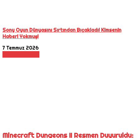
Sony Oyun Dünyasını Sırtından Bıçakladı! Kimsenin
Haberi Yokmuş!
7 Temmuz 2026
Aksiyon
Macera
Minecraft Dungeons II Resmen Duyuruldu: