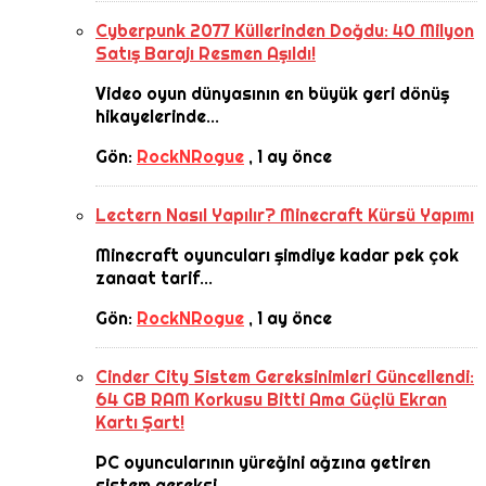
Cyberpunk 2077 Küllerinden Doğdu: 40 Milyon
Satış Barajı Resmen Aşıldı!
Video oyun dünyasının en büyük geri dönüş
hikayelerinde...
Gön:
RockNRogue
,
1 ay önce
Lectern Nasıl Yapılır? Minecraft Kürsü Yapımı
Minecraft oyuncuları şimdiye kadar pek çok
zanaat tarif...
Gön:
RockNRogue
,
1 ay önce
Cinder City Sistem Gereksinimleri Güncellendi:
64 GB RAM Korkusu Bitti Ama Güçlü Ekran
Kartı Şart!
PC oyuncularının yüreğini ağzına getiren
sistem gereksi...