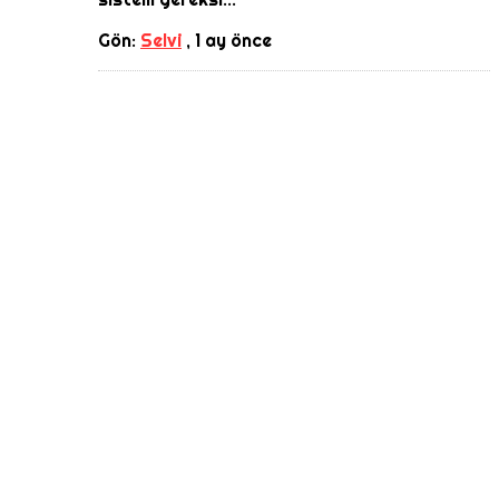
Gön:
Selvi
,
1 ay önce