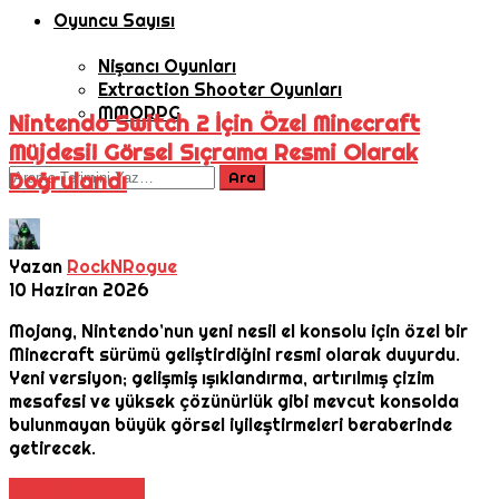
Oyuncu Sayısı
Nişancı Oyunları
Extraction Shooter Oyunları
MMORPG
Nintendo Switch 2 İçin Özel Minecraft
Müjdesi! Görsel Sıçrama Resmi Olarak
Doğrulandı
Yazan
RockNRogue
10 Haziran 2026
Mojang, Nintendo’nun yeni nesil el konsolu için özel bir
Minecraft sürümü geliştirdiğini resmi olarak duyurdu.
Yeni versiyon; gelişmiş ışıklandırma, artırılmış çizim
mesafesi ve yüksek çözünürlük gibi mevcut konsolda
bulunmayan büyük görsel iyileştirmeleri beraberinde
getirecek.
Daha Fazla Oku