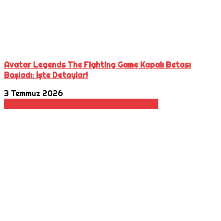
Avatar Legends The Fighting Game Kapalı Betası
Başladı: İşte Detaylar!
3 Temmuz 2026
Aksiyon
Macera
Oyun Haberleri
Rol Oyunu