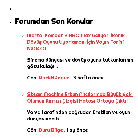
Forumdan Son Konular
Mortal Kombat 2 HBO Max Geliyor: İkonik
Dövüş Oyunu Uyarlaması İçin Yayın Tarihi
Netleşti
Sinema dünyası ve dövüş oyunu tutkunlarının
gözü kulağı...
Gön:
RockNRogue
,
3 hafta önce
Steam Machine Erken Alıcılarında Büyük Şok:
Ölümün Kırmızı Çizgisi Hatası Ortaya Çıktı!
Valve tarafından doğrudan üretilen ve oyun
dünyasında b...
Gön:
Duru Bilge
,
1 ay önce