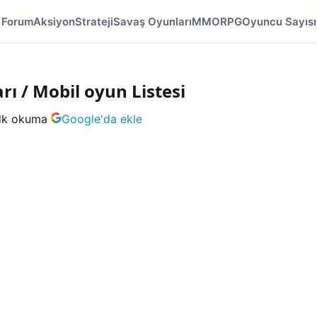
Forum
Aksiyon
Strateji
Savaş Oyunları
MMORPG
Oyuncu Sayısı
ı / Mobil oyun Listesi
dk okuma
Google'da ekle