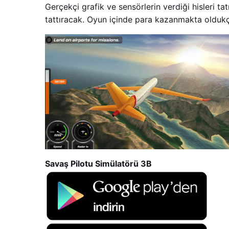
Gerçekçi grafik ve sensörlerin verdiği hisleri t
tattıracak. Oyun içinde para kazanmakta oldukça
Savaş Pilotu Simülatörü 3B