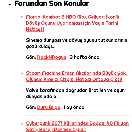
Forumdan Son Konular
Mortal Kombat 2 HBO Max Geliyor: İkonik
Dövüş Oyunu Uyarlaması İçin Yayın Tarihi
Netleşti
Sinema dünyası ve dövüş oyunu tutkunlarının
gözü kulağı...
Gön:
RockNRogue
,
3 hafta önce
Steam Machine Erken Alıcılarında Büyük Şok:
Ölümün Kırmızı Çizgisi Hatası Ortaya Çıktı!
Valve tarafından doğrudan üretilen ve oyun
dünyasında b...
Gön:
Duru Bilge
,
1 ay önce
Cyberpunk 2077 Küllerinden Doğdu: 40 Milyon
Satış Barajı Resmen Aşıldı!