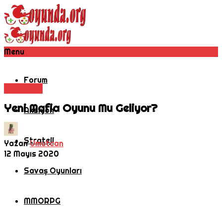
Menu
Forum
Rol Oyunu
Yeni Mafia Oyunu Mu Geliyor?
Aksiyon
Strateji
Yazan
Umutcan
12 Mayıs 2020
Savaş Oyunları
MMORPG