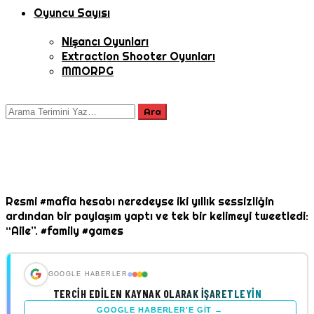
Oyuncu Sayısı
Nişancı Oyunları
Extraction Shooter Oyunları
MMORPG
Resmi #mafia hesabı neredeyse iki yıllık sessizliğin
ardından bir paylaşım yaptı ve tek bir kelimeyi tweetledi:
“Aile”. #family #games
GOOGLE HABERLER
TERCIH EDILEN KAYNAK OLARAK İŞARETLEYIN
GOOGLE HABERLER'E GIT →