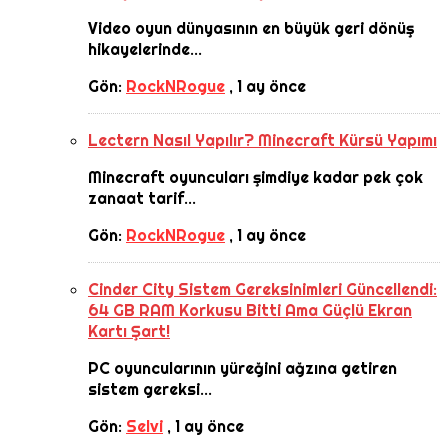
Video oyun dünyasının en büyük geri dönüş
hikayelerinde...
Gön:
RockNRogue
,
1 ay önce
Lectern Nasıl Yapılır? Minecraft Kürsü Yapımı
Minecraft oyuncuları şimdiye kadar pek çok
zanaat tarif...
Gön:
RockNRogue
,
1 ay önce
Cinder City Sistem Gereksinimleri Güncellendi:
64 GB RAM Korkusu Bitti Ama Güçlü Ekran
Kartı Şart!
PC oyuncularının yüreğini ağzına getiren
sistem gereksi...
Gön:
Selvi
,
1 ay önce