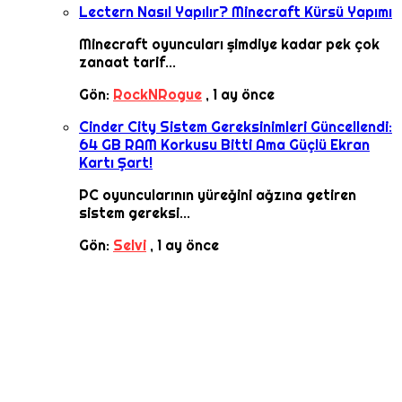
Lectern Nasıl Yapılır? Minecraft Kürsü Yapımı
Minecraft oyuncuları şimdiye kadar pek çok
zanaat tarif...
Gön:
RockNRogue
,
1 ay önce
Cinder City Sistem Gereksinimleri Güncellendi:
64 GB RAM Korkusu Bitti Ama Güçlü Ekran
Kartı Şart!
PC oyuncularının yüreğini ağzına getiren
sistem gereksi...
Gön:
Selvi
,
1 ay önce