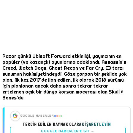
Pazar günkü Ubisoft Forward etkinliği, yayıncının en
popüler (ve kazançlı) oyunlarına odaklandı: Assassin’s
Creed, Watch Dogs, Ghost Recon ve Far Cry, E3 tarzı
sunumun hakimiyetindeydi. Göze çarpan bir şekilde yok
olan, ilk kez 2017’de ilan edilen, ilk olarak 2018 sürümü
için planlanan ancak daha sonra tekrar tekrar
ertelenen açık bir dünya korsan macerası olan Skull &
Bones’du.
GOOGLE HABERLER
TERCIH EDILEN KAYNAK OLARAK İŞARETLEYIN
GOOGLE HABERLER'E GIT →