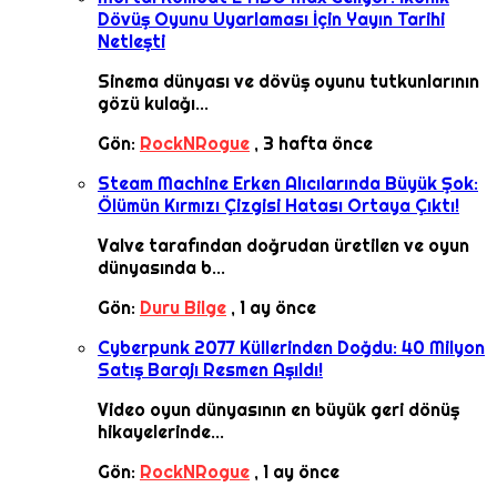
Dövüş Oyunu Uyarlaması İçin Yayın Tarihi
Netleşti
Sinema dünyası ve dövüş oyunu tutkunlarının
gözü kulağı...
Gön:
RockNRogue
,
3 hafta önce
Steam Machine Erken Alıcılarında Büyük Şok:
Ölümün Kırmızı Çizgisi Hatası Ortaya Çıktı!
Valve tarafından doğrudan üretilen ve oyun
dünyasında b...
Gön:
Duru Bilge
,
1 ay önce
Cyberpunk 2077 Küllerinden Doğdu: 40 Milyon
Satış Barajı Resmen Aşıldı!
Video oyun dünyasının en büyük geri dönüş
hikayelerinde...
Gön:
RockNRogue
,
1 ay önce