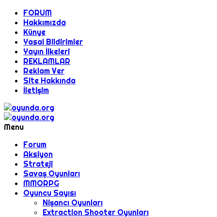
FORUM
Hakkımızda
Künye
Yasal Bildirimler
Yayın İlkeleri
REKLAMLAR
Reklam Ver
Site Hakkında
İletişim
Menu
Forum
Aksiyon
Strateji
Savaş Oyunları
MMORPG
Oyuncu Sayısı
Nişancı Oyunları
Extraction Shooter Oyunları