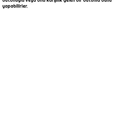
butonuyla veya ona karşılık gelen bir butonla bunu
yapabilirler.