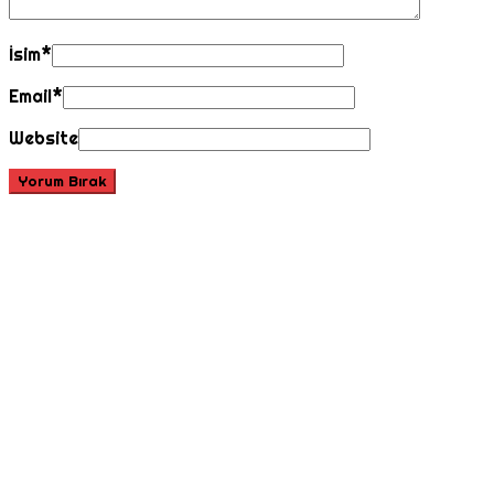
İsim
*
Email
*
Website