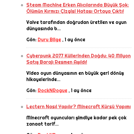
Steam Machine Erken Alıcılarında Büyük Şok:
Ölümün Kırmızı Çizgisi Hatası Ortaya Çıktı!
Valve tarafından doğrudan üretilen ve oyun
dünyasında b...
Gön:
Duru Bilge
,
1 ay önce
Cyberpunk 2077 Küllerinden Doğdu: 40 Milyon
Satış Barajı Resmen Aşıldı!
Video oyun dünyasının en büyük geri dönüş
hikayelerinde...
Gön:
RockNRogue
,
1 ay önce
Lectern Nasıl Yapılır? Minecraft Kürsü Yapımı
Minecraft oyuncuları şimdiye kadar pek çok
zanaat tarif...