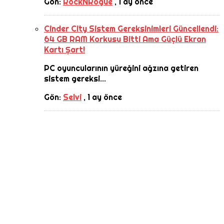
Gön:
RockNRogue
,
1 ay önce
Cinder City Sistem Gereksinimleri Güncellendi:
64 GB RAM Korkusu Bitti Ama Güçlü Ekran
Kartı Şart!
PC oyuncularının yüreğini ağzına getiren
sistem gereksi...
Gön:
Selvi
,
1 ay önce