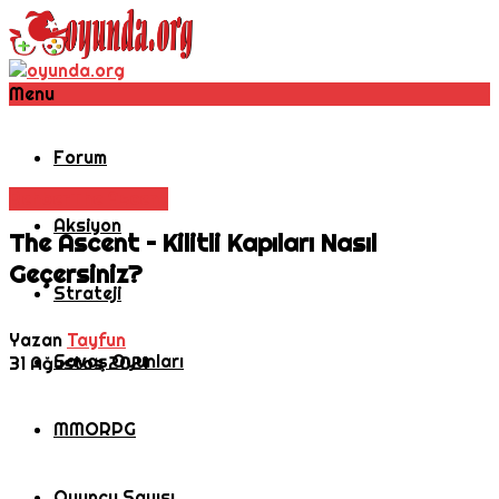
Menu
Forum
Rehber
The Ascent
Aksiyon
The Ascent – Kilitli Kapıları Nasıl
Geçersiniz?
Strateji
Yazan
Tayfun
Savaş Oyunları
31 Ağustos 2021
MMORPG
Oyuncu Sayısı