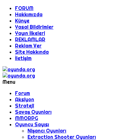
FORUM
Hakkımızda
Künye
Yasal Bildirimler
Yayın İlkeleri
REKLAMLAR
Reklam Ver
Site Hakkında
İletişim
Menu
Forum
Aksiyon
Strateji
Savaş Oyunları
MMORPG
Oyuncu Sayısı
Nişancı Oyunları
Extraction Shooter Oyunları