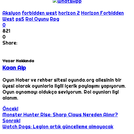
Aksiyon
forbidden west
horizon 2
Horizon Forbidden
West
ps5
Rol Oyunu
Rpg
0
821
0
Share:
Yazar Hakkında
Kaan Alp
Oyun Haber ve rehber sitesi oyunda.org ailesinin bir
üyesi olarak oyunlarla ilgili içerik paylaşımı yapıyorum.
Oyun oynamayı oldukça seviyorum. Rol oyunları ilgi
alanım.
Önceki
Monster Hunter Rise: Sharp Claws Nereden Alınır?
Sonraki
Watch Dogs: Legion artık güncelleme almayacak