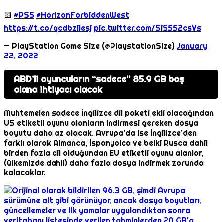
🟨
#PS5
#HorizonForbiddenWest
https://t.co/qcdbzilesj
pic.twitter.com/SiS552csVs
— PlayStation Game Size (@PlaystationSize)
January
22, 2022
ABD’li oyuncuların “sadece” 85.9 GB boş
alana ihtiyacı olacak
Muhtemelen sadece İngilizce dil paketi ekli olacağından
US etiketli oyunu alanların indirmesi gereken dosya
boyutu daha az olacak. Avrupa’da ise İngilizce’den
farklı olarak Almanca, İspanyolca ve belki Rusca dahil
birden fazla dil olduğundan EU etiketli oyunu alanlar,
(ülkemizde dahil) daha fazla dosya indirmek zorunda
kalacaklar.