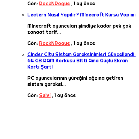
Gön:
RockNRogue
,
1 ay önce
Lectern Nasıl Yapılır? Minecraft Kürsü Yapımı
Minecraft oyuncuları şimdiye kadar pek çok
zanaat tarif...
Gön:
RockNRogue
,
1 ay önce
Cinder City Sistem Gereksinimleri Güncellendi:
64 GB RAM Korkusu Bitti Ama Güçlü Ekran
Kartı Şart!
PC oyuncularının yüreğini ağzına getiren
sistem gereksi...
Gön:
Selvi
,
1 ay önce