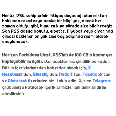
Henüz, PS4 sahiplerinin ihtiyaç duyacağı alan miktarı
hakkında resmi veya başka bir bilgi yok, ancak her
zaman olduğu gibi, bunu en kısa sürede size bildireceğiz.
Son PS5 dosya boyutu, elbette, 11 Şubat veya civarında
olması beklenen ön yükleme başladığında resmi olarak
onaylanacak.
Horizon Forbidden West, PS5’inizde 100 GB’a kadar yer
kaplayabilir
ile ilgili aktaracaklarımız şimdilik bu kadar.
Bütün içeriklerimizden haberdar olmak için;
X
Hesabımız
'dan,
Bluesky
'dan,
Reddit
'ten,
Facebook
'tan
ve
Pinterest
üzerinden bizi takip edin. Ayrıca
Telegram
grubumuza katılarak içeriklerimizle ilgili anlık bildirim
alabilirsiniz.