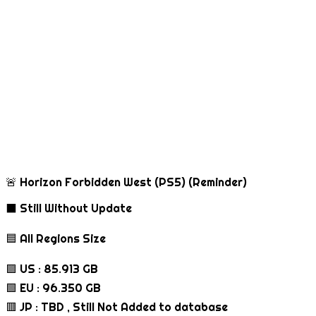
🚨 Horizon Forbidden West (PS5) (Reminder)
⬛ Still Without Update
🟦 All Regions Size
🟪 US : 85.913 GB
🟩 EU : 96.350 GB
🟥 JP : TBD , Still Not Added to database