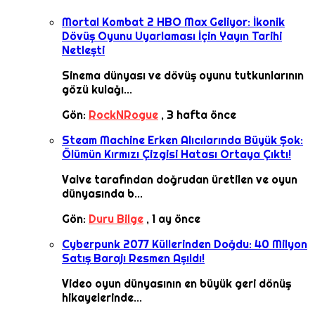
Mortal Kombat 2 HBO Max Geliyor: İkonik
Dövüş Oyunu Uyarlaması İçin Yayın Tarihi
Netleşti
Sinema dünyası ve dövüş oyunu tutkunlarının
gözü kulağı...
Gön:
RockNRogue
,
3 hafta önce
Steam Machine Erken Alıcılarında Büyük Şok:
Ölümün Kırmızı Çizgisi Hatası Ortaya Çıktı!
Valve tarafından doğrudan üretilen ve oyun
dünyasında b...
Gön:
Duru Bilge
,
1 ay önce
Cyberpunk 2077 Küllerinden Doğdu: 40 Milyon
Satış Barajı Resmen Aşıldı!
Video oyun dünyasının en büyük geri dönüş
hikayelerinde...