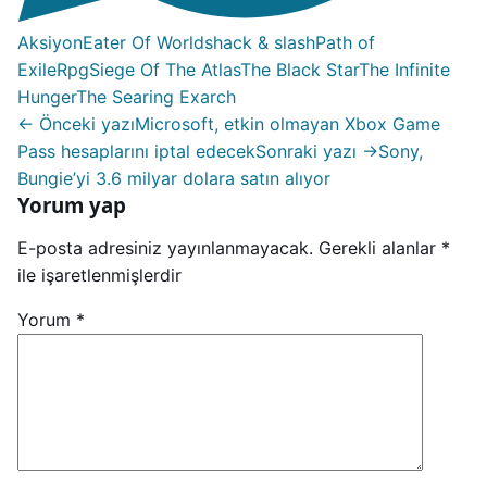
Aksiyon
Eater Of Worlds
hack & slash
Path of
Exile
Rpg
Siege Of The Atlas
The Black Star
The Infinite
Hunger
The Searing Exarch
← Önceki yazı
Microsoft, etkin olmayan Xbox Game
Pass hesaplarını iptal edecek
Sonraki yazı →
Sony,
Bungie’yi 3.6 milyar dolara satın alıyor
Yorum yap
E-posta adresiniz yayınlanmayacak.
Gerekli alanlar
*
ile işaretlenmişlerdir
Yorum
*