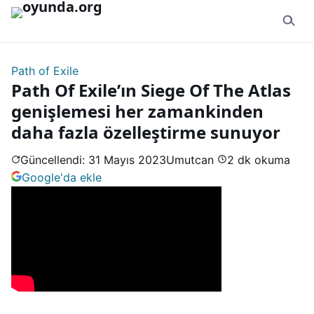
İçeriğe geç
Path of Exile
Path Of Exile’ın Siege Of The Atlas
genişlemesi her zamankinden
daha fazla özelleştirme sunuyor
Güncellendi: 31 Mayıs 2023
Umutcan
2 dk okuma
Google'da ekle