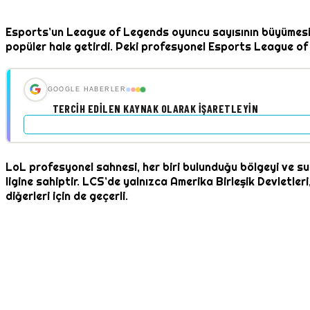
Esports’un League of Legends oyuncu sayısının büyümesini
popüler hale getirdi. Peki profesyonel Esports League of 
GOOGLE HABERLER
TERCIH EDILEN KAYNAK OLARAK İŞARETLEYIN
LoL profesyonel sahnesi, her biri bulunduğu bölgeyi ve su
ligine sahiptir. LCS’de yalnızca Amerika Birleşik Devletle
diğerleri için de geçerli.