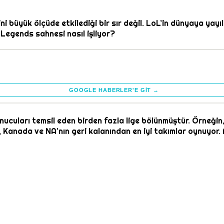
 büyük ölçüde etkilediği bir sır değil. LoL’in dünyaya yay
Legends sahnesi nasıl işliyor?
GOOGLE HABERLER'E GIT →
nucuları temsil eden birden fazla lige bölünmüştür. Örneği
ri, Kanada ve NA’nın geri kalanından en iyi takımlar oynuyo