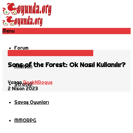
Menu
Forum
Hayatta Kalma
Rehber
Sons of Forest
Sons of the Forest: Ok Nasıl Kullanılır?
Aksiyon
Yazan
RockNRogue
Strateji
2 Nisan 2023
Savaş Oyunları
MMORPG