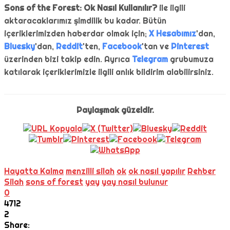
Sons of the Forest: Ok Nasıl Kullanılır?
ile ilgili
aktaracaklarımız şimdilik bu kadar. Bütün
içeriklerimizden haberdar olmak için;
X Hesabımız
'dan,
Bluesky
'dan,
Reddit
'ten,
Facebook
'tan ve
Pinterest
üzerinden bizi takip edin. Ayrıca
Telegram
grubumuza
katılarak içeriklerimizle ilgili anlık bildirim alabilirsiniz.
Paylaşmak güzeldir.
Hayatta Kalma
menzilli silah
ok
ok nasıl yapılır
Rehber
Silah
sons of forest
yay
yay nasıl bulunur
0
4712
2
Share: