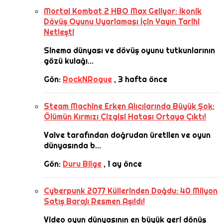
Mortal Kombat 2 HBO Max Geliyor: İkonik
Dövüş Oyunu Uyarlaması İçin Yayın Tarihi
Netleşti
Sinema dünyası ve dövüş oyunu tutkunlarının
gözü kulağı...
Gön:
RockNRogue
,
3 hafta önce
Steam Machine Erken Alıcılarında Büyük Şok:
Ölümün Kırmızı Çizgisi Hatası Ortaya Çıktı!
Valve tarafından doğrudan üretilen ve oyun
dünyasında b...
Gön:
Duru Bilge
,
1 ay önce
Cyberpunk 2077 Küllerinden Doğdu: 40 Milyon
Satış Barajı Resmen Aşıldı!
Video oyun dünyasının en büyük geri dönüş