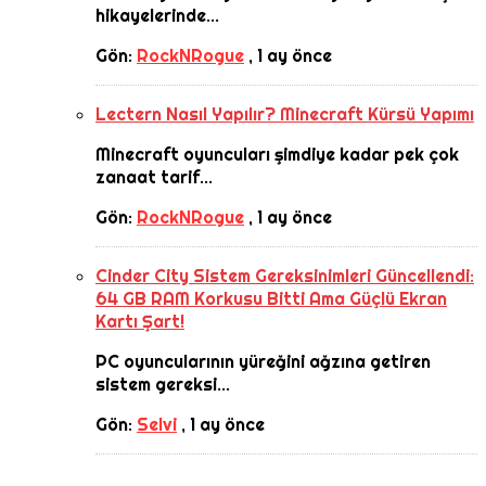
hikayelerinde...
Gön:
RockNRogue
,
1 ay önce
Lectern Nasıl Yapılır? Minecraft Kürsü Yapımı
Minecraft oyuncuları şimdiye kadar pek çok
zanaat tarif...
Gön:
RockNRogue
,
1 ay önce
Cinder City Sistem Gereksinimleri Güncellendi:
64 GB RAM Korkusu Bitti Ama Güçlü Ekran
Kartı Şart!
PC oyuncularının yüreğini ağzına getiren
sistem gereksi...
Gön:
Selvi
,
1 ay önce