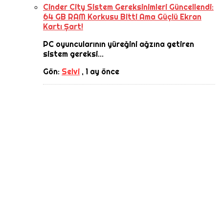
Cinder City Sistem Gereksinimleri Güncellendi:
64 GB RAM Korkusu Bitti Ama Güçlü Ekran
Kartı Şart!
PC oyuncularının yüreğini ağzına getiren
sistem gereksi...
Gön:
Selvi
,
1 ay önce