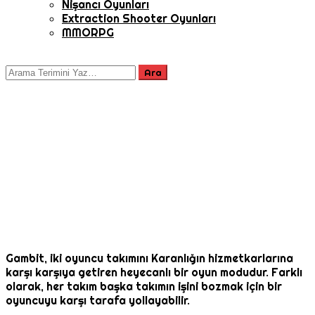
Nişancı Oyunları
Extraction Shooter Oyunları
MMORPG
Gambit, iki oyuncu takımını Karanlığın hizmetkarlarına
karşı karşıya getiren heyecanlı bir oyun modudur. Farklı
olarak, her takım başka takımın işini bozmak için bir
oyuncuyu karşı tarafa yollayabilir.