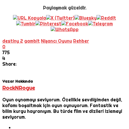
Paylaşmak güzeldir.
destiny 2
gambit
Nişancı Oyunu
Rehber
0
775
4
Share:
Yazar Hakkında
RockNRogue
Oyun oynamayı seviyorum. Özellikle sevdiğimden değil,
kafamı boşaltmak için oyun oynuyorum. Fantastik ve
bilim kurgu hayranıyım. Bu türde film ve dizileri izlemeyi
seviyorum.