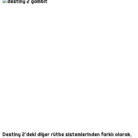
Destiny 2’deki diğer rütbe sistemlerinden farklı olarak,