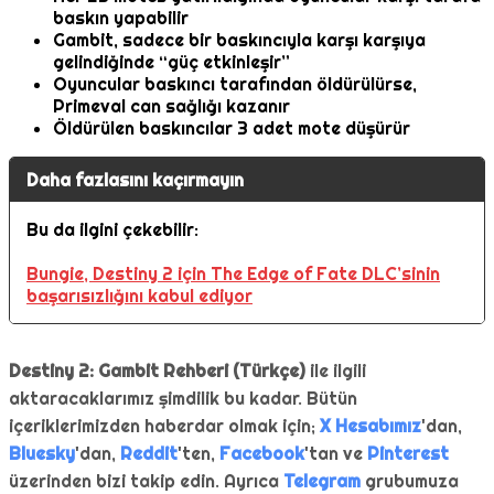
baskın yapabilir
Gambit, sadece bir baskıncıyla karşı karşıya
gelindiğinde “güç etkinleşir”
Oyuncular baskıncı tarafından öldürülürse,
Primeval can sağlığı kazanır
Öldürülen baskıncılar 3 adet mote düşürür
Daha fazlasını kaçırmayın
Bu da ilgini çekebilir:
Bungie, Destiny 2 için The Edge of Fate DLC’sinin
başarısızlığını kabul ediyor
Destiny 2: Gambit Rehberi (Türkçe)
ile ilgili
aktaracaklarımız şimdilik bu kadar. Bütün
içeriklerimizden haberdar olmak için;
X Hesabımız
'dan,
Bluesky
'dan,
Reddit
'ten,
Facebook
'tan ve
Pinterest
üzerinden bizi takip edin. Ayrıca
Telegram
grubumuza