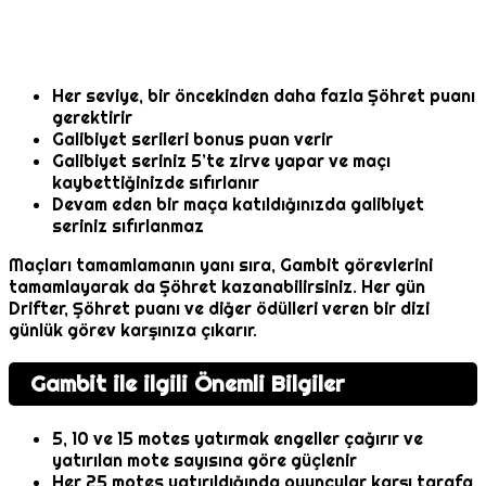
Her seviye, bir öncekinden daha fazla Şöhret puanı
gerektirir
Galibiyet serileri bonus puan verir
Galibiyet seriniz 5’te zirve yapar ve maçı
kaybettiğinizde sıfırlanır
Devam eden bir maça katıldığınızda galibiyet
seriniz sıfırlanmaz
Maçları tamamlamanın yanı sıra, Gambit görevlerini
tamamlayarak da Şöhret kazanabilirsiniz. Her gün
Drifter, Şöhret puanı ve diğer ödülleri veren bir dizi
günlük görev karşınıza çıkarır.
Gambit ile ilgili Önemli Bilgiler
5, 10 ve 15 motes yatırmak engeller çağırır ve
yatırılan mote sayısına göre güçlenir
Her 25 motes yatırıldığında oyuncular karşı tarafa