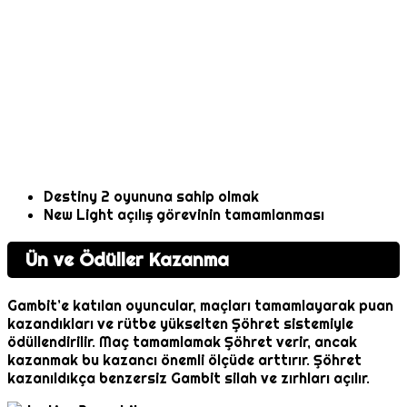
Destiny 2 oyununa sahip olmak
New Light açılış görevinin tamamlanması
Ün ve Ödüller Kazanma
Gambit’e katılan oyuncular, maçları tamamlayarak puan
kazandıkları ve rütbe yükselten Şöhret sistemiyle
ödüllendirilir. Maç tamamlamak Şöhret verir, ancak
kazanmak bu kazancı önemli ölçüde arttırır. Şöhret
kazanıldıkça benzersiz Gambit silah ve zırhları açılır.