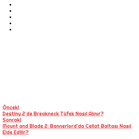
Önceki
Destiny 2’de Breakneck Tüfek Nasıl Alınır?
Sonraki
Mount and Blade 2: Bannerlord’da Cellat Baltası Nasıl
Elde Edilir?